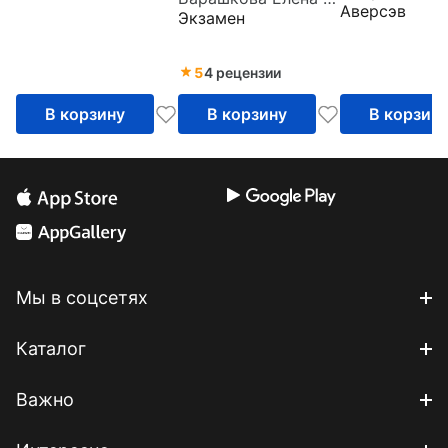
(Present
Аверсэв
Рабочая тет
Экзамен
Progressive).
Тренировочные
примеры. ФГОС
5
4 рецензии
В корзину
В корзину
В корзин
Мы в соцсетях
Каталог
Важно