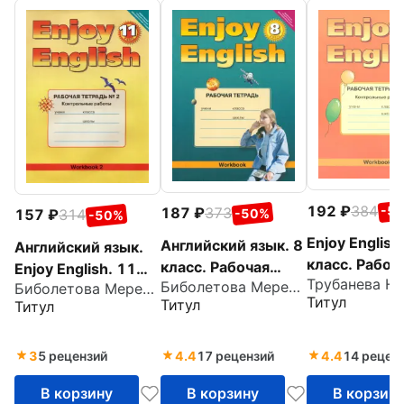
192
384
-5
187
373
-50%
157
314
-50%
Enjoy English
Английский язык. 8
Английский язык.
класс. Рабоч
класс. Рабочая
Enjoy English. 11
тетрадь №2 
Биболетова Мерем Забатовна
тетрадь к учебнику
Биболетова Мерем Забатовна
класс. Рабочая
Титул
Титул
Титул
учебнику.
"Английский с
тетрадь № 2
Контрольны
удовольствием".
Контрольные
работы. ФГО
ФГОС
работы
3
5 рецензий
4.4
17 рецензий
4.4
14 рецен
В корзину
В корзину
В корзин