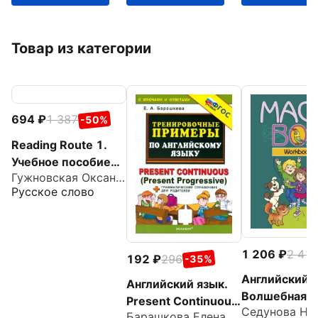
Товар из категории
694
1 387
-50%
Reading Route 1.
Учебное пособие
Гужновская Оксана Александровна
по обучению детей
Русское слово
7-8 лет чтению на
английском языке
1 206
2 41
192
296
-35%
Английский я
Английский язык.
Волшебная
Present Continuous
шкатулка. 1 
Барашкова Елена Александровна