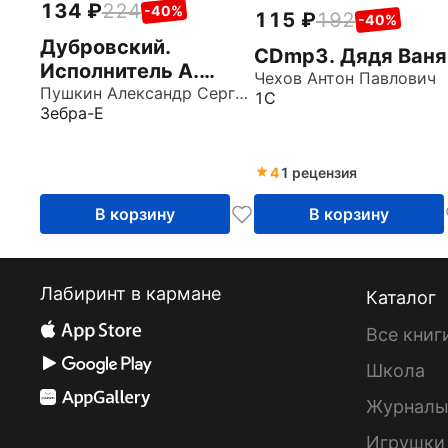
134
224
-40%
115
192
-40%
Дубровский.
CDmp3. Дядя Ваня
Исполнитель А.
Чехов Антон Павлович
Понаморев (CDmp3)
Пушкин Александр Сергеевич
1С
Зебра-Е
4
1 рецензия
В корзину
В корзину
Лабиринт в кармане
Каталог
Все книг
Школа
Журнал
Игрушки