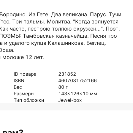
родино. Из Гете. Два великана. Парус. Тучи.
 Утес. Три пальмы. Молитва. "Когда волнуется
Как часто, пестрою толпою окружен...". Поэт.
. ПОЭМЫ: Тамбовская казначейша. Песня про
 и удалого купца Калашникова. Беглец.
Орша.
 моложе 12 лет.
ID товара
231852
ISBN
4607031752166
Вес
80
г
Размеры
143x126x10
мм
Тип обложки
Jewel-box
н вам?