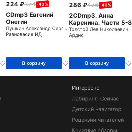
224
374
286
476
-40%
-40%
CDmp3 Евгений
2CDmp3. Анна
Онегин
Каренина. Части 5-8
Пушкин Александр Сергеевич
Толстой Лев Николаевич
Равновесие ИД
Ардис
В корзину
В корзину
Интересно
и
Лабиринт. Сейчас
Детский навигатор
ы
Рецензии читателей
Книжные обзоры