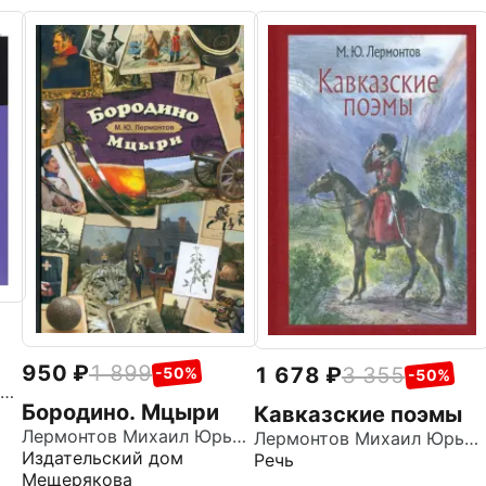
950
1 899
1 678
3 355
-50%
-50%
Лермонтов Михаил Юрьевич
Бородино. Мцыри
Кавказские поэмы
Лермонтов Михаил Юрьевич
Лермонтов Михаил Юрьевич
Издательский дом
Речь
Мещерякова