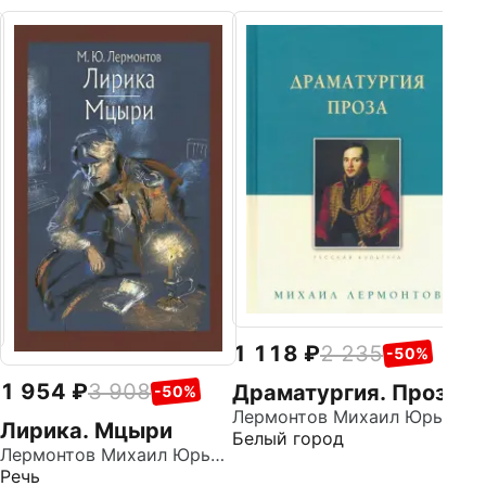
9
М
Ар
1 118
2 235
-50%
1 954
3 908
Драматургия. Проза
-50%
Лермонтов Михаил Юрьевич
Лирика. Мцыри
Белый город
Лермонтов Михаил Юрьевич
Речь