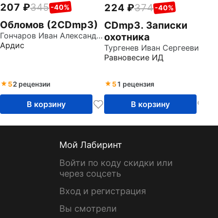
207
345
224
374
-40%
-40%
Обломов (2CDmp3)
CDmp3. Записки
Гончаров Иван Александрович
охотника
Ардис
Тургенев Иван Сергеевич
Равновесие ИД
5
2 рецензии
5
1 рецензия
В корзину
В корзину
Мой Лабиринт
Войти по коду скидки или
через соцсеть
Вход и регистрация
Вы смотрели