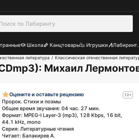
транные
Школа
Канцтовары
Игрушки
Лабиринт.
жественная литература
Классическая отечественная литерату
/
(CDmp3)
: Михаил Лермонто
Оцените и оставьте рецензию
12+
Пророк. Стихи и поэмы
Общее время звучания: 04 час. 27 мин.
Формат: MPEG-I Layer-3 (mp3), 128 Kbps, 16 bit,
44.1 kHz, mono
Серия: Литературные чтения
Читает: Балакирев А.