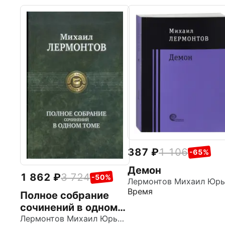
387
1 106
-65%
Демон
1 862
3 724
-50%
Время
Полное собрание
сочинений в одном
томе
Лермонтов Михаил Юрьевич