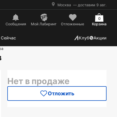
Москва
— доставим 9 авг.
0
Сообщения
Mой Лабиринт
Отложенные
Корзина
 Сейчас
Клуб
Акции
ра
в
Нет в продаже
Отложить