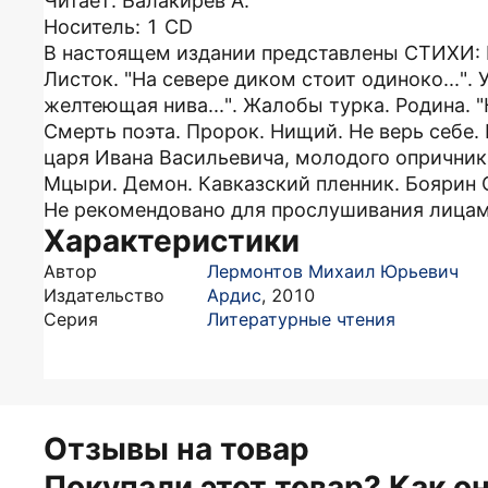
Читает: Балакирев А.
Носитель: 1 CD
В настоящем издании представлены СТИХИ: Бо
Листок. "На севере диком стоит одиноко...".
желтеющая нива...". Жалобы турка. Родина. "
Смерть поэта. Пророк. Нищий. Не верь себе
царя Ивана Васильевича, молодого опричника
Мцыри. Демон. Кавказский пленник. Боярин 
Не рекомендовано для прослушивания лицам
Характеристики
Автор
Лермонтов Михаил Юрьевич
Издательство
Ардис
,
2010
Серия
Литературные чтения
Отзывы на товар
Покупали этот товар? Как о