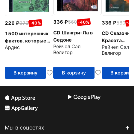
336
560
-40%
336
560
226
376
-4
-40%
CD Шангри-Ла в
CD Сказочна
1500 интересных
Седоне
Красота
фактов, которые
Рейчел Сэл
Рейчел Сэл
Ардис
просветлени
поражают
Велигор
Велигор
воображние.
Выпуск 1 (CDmp3)
В корзину
В корзину
В корзин
Мы в соцсетях