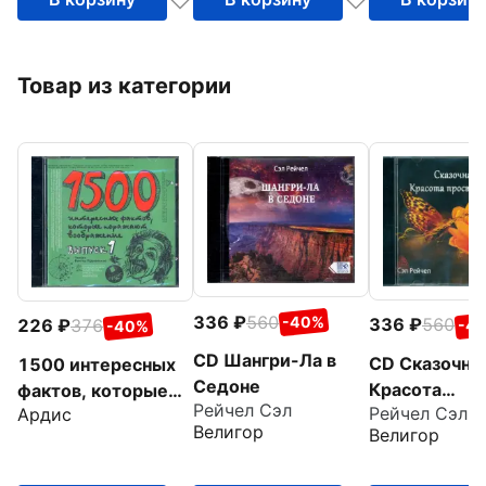
Товар из категории
336
560
-40%
336
560
226
376
-4
-40%
CD Шангри-Ла в
CD Сказочна
1500 интересных
Седоне
Красота
фактов, которые
Рейчел Сэл
Рейчел Сэл
Ардис
просветлени
поражают
Велигор
Велигор
воображние.
Выпуск 1 (CDmp3)