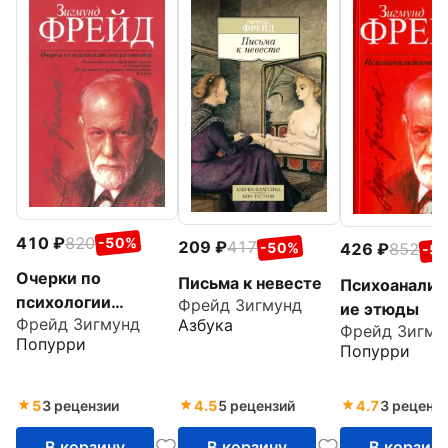
410
820
-50%
209
417
-50%
426
852
-5
Очерки по
Письма к невесте
Психоаналит
психологии
Фрейд Зигмунд
ие этюды
Фрейд Зигмунд
Азбука
сексуальности
Фрейд Зигму
Попурри
Попурри
5
3 рецензии
4.5
5 рецензий
4.7
3 реценз
В корзину
В корзину
В корзин