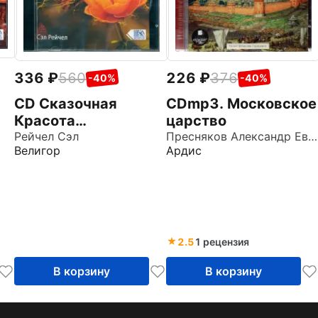
336
560
226
376
-40%
-40%
CD Сказочная
CDmp3. Московское
Красота
царство
просветления
Рейчел Сэл
Пресняков Александр Евгеньевич
Велигор
Ардис
2.5
1 рецензия
В корзину
В корзину