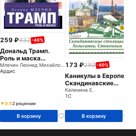
р
о
Ар
259
432
-40%
Дональд Трамп.
Роль и маска
173
289
(CDmp3)
Млечин Леонид Михайлович
-40%
Ардис
Каникулы в Европе.
Скандинавские
столицы: Хельсинки,
Калинина Е.
1С
Стокгольм (CDmp3)
0.5
2 рецензии
В корзину
В корзину