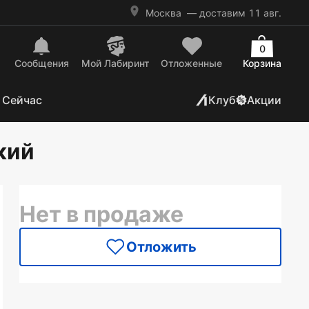
Москва
— доставим 11 авг.
0
Сообщения
Mой Лабиринт
Отложенные
Корзина
 Сейчас
Клуб
Акции
кий
Нет в продаже
Отложить