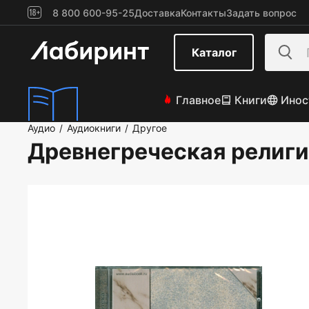
8 800 600-95-25
Доставка
Контакты
Задать вопрос
Каталог
Главное
Книги
Инос
Аудио
Аудиокниги
Другое
/
/
Древнегреческая религ