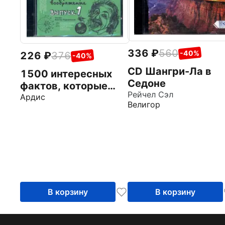
336
560
-40%
226
376
-40%
CD Шангри-Ла в
1500 интересных
Седоне
фактов, которые
Рейчел Сэл
поражают
Ардис
Велигор
воображние.
Выпуск 1 (CDmp3)
В корзину
В корзину