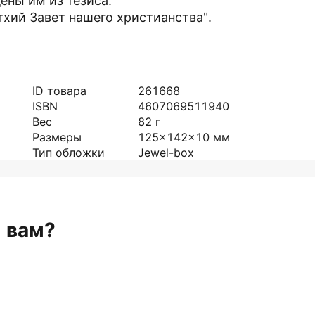
ены им из тезиса:
тхий Завет нашего христианства".
ID товара
261668
ISBN
4607069511940
Вес
82
г
Размеры
125x142x10
мм
Тип обложки
Jewel-box
н вам?