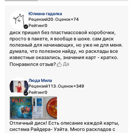
Юлиана гадалка
Рецензий
20
Оценок
+74
•
Рейтинг
0
диск пришел без пластмассовой коробочки,
просто в пакете, я вообще в шоке. сам диск
полезный для начинающих, но уже не для меня.
думала, что полезное найду, но расклады все
известные оказались, значения карт - кратко.
Да
Понравился отзыв?
Люда Мила
Рецензий
113
Оценок
+349
•
Рейтинг
0
Отличный диск! Есть описание каждой карты,
система Райдера- Уэйта. Много раскладов с