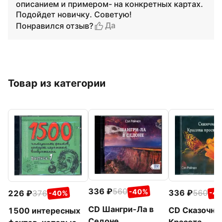
описанием и примером- на конкретных картах.
Подойдет новичку. Советую!
Да
Понравился отзыв?
Товар из категории
336
560
-40%
336
560
226
376
-4
-40%
CD Шангри-Ла в
CD Сказочна
1500 интересных
Седоне