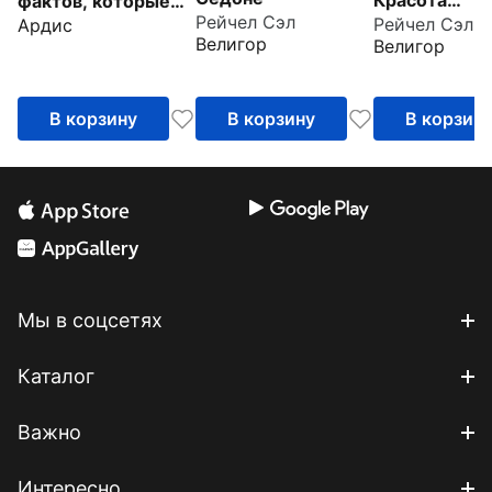
Красота
фактов, которые
Рейчел Сэл
Рейчел Сэл
Ардис
просветлени
поражают
Велигор
Велигор
воображние.
Выпуск 1 (CDmp3)
В корзину
В корзину
В корзин
Мы в соцсетях
Каталог
Важно
Интересно