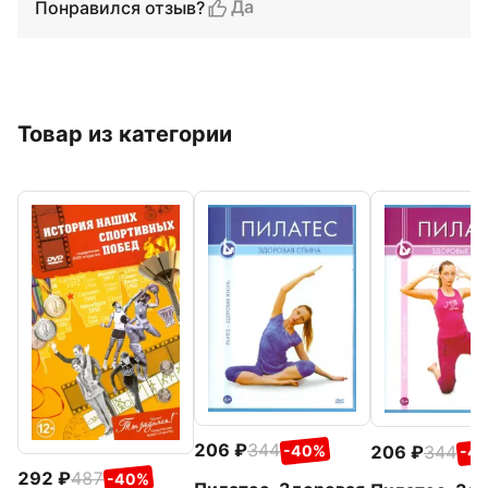
Да
Понравился отзыв?
Товар из категории
206
344
206
344
-40%
-4
292
487
-40%