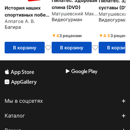
Пилатес. Здоровая
Пилатес. Зд
спина (DVD)
суставы (DV
История наших
Матушевский Максим
спортивных побед.
Видеогурман
Видеогурман
Алпатов А. В.
Открытка-DVD
Багира
4
3 рецензии
4.5
3 реценз
В корзину
В корзину
В корзин
Мы в соцсетях
Каталог