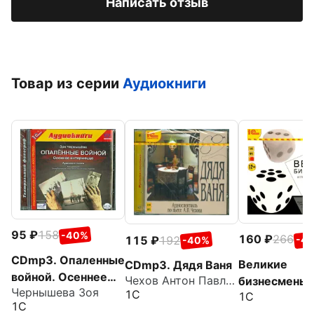
Написать отзыв
Товар из серии
Аудиокниги
95
158
-40%
160
266
115
192
-4
-40%
CDmp3. Опаленные
Великие
CDmp3. Дядя Ваня
войной. Осеннее
Чехов Антон Павлович
бизнесмены
Чернышева Зоя
интермеццо
1С
1С
(CDmp3)
1С