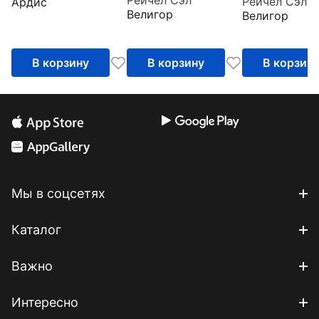
Рейчел Сэл
Ардис
просветлени
поражают
Велигор
Велигор
воображние.
Выпуск 1 (CDmp3)
В корзину
В корзину
В корзин
Мы в соцсетях
Каталог
Важно
Интересно