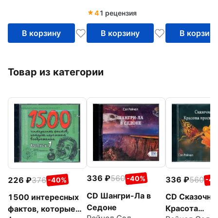
4
1 рецензия
В корзину
В корзину
В корзин
Товар из категории
336
560
-40%
336
560
226
376
-4
-40%
CD Шангри-Ла в
CD Сказочна
1500 интересных
Седоне
Красота
фактов, которые
Рейчел Сэл