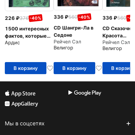
336
560
-40%
336
560
226
376
-4
-40%
CD Шангри-Ла в
CD Сказочна
1500 интересных
Седоне
Красота
фактов, которые
Рейчел Сэл
Рейчел Сэл
Ардис
просветлени
поражают
Велигор
Велигор
воображние.
Выпуск 1 (CDmp3)
В корзину
В корзину
В корзин
Мы в соцсетях