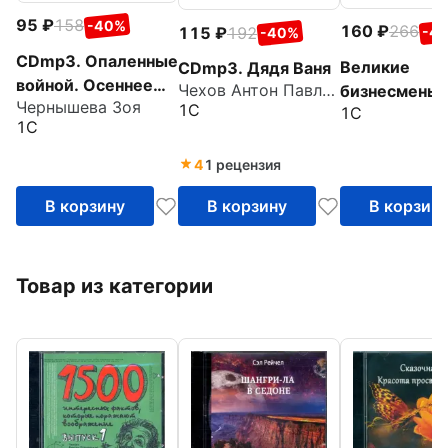
95
158
-40%
160
266
115
192
-4
-40%
CDmp3. Опаленные
Великие
CDmp3. Дядя Ваня
войной. Осеннее
Чехов Антон Павлович
бизнесмены
Чернышева Зоя
интермеццо
1С
1С
(CDmp3)
1С
4
1 рецензия
В корзину
В корзину
В корзин
Товар из категории