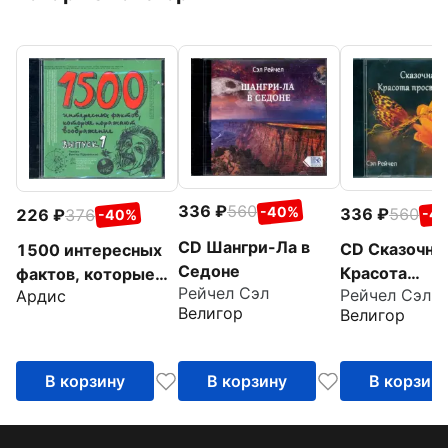
336
560
-40%
336
560
226
376
-4
-40%
CD Шангри-Ла в
CD Сказочна
1500 интересных
Седоне
Красота
фактов, которые
Рейчел Сэл
Рейчел Сэл
Ардис
просветлени
поражают
Велигор
Велигор
воображние.
Выпуск 1 (CDmp3)
В корзину
В корзину
В корзин