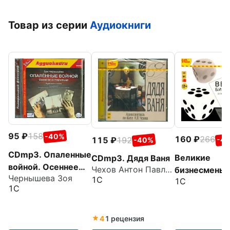
Товар из серии
Аудиокниги
95
158
-40%
160
266
115
192
-4
-40%
CDmp3. Опаленные
Великие
CDmp3. Дядя Ваня
войной. Осеннее
Чехов Антон Павлович
бизнесмены
Чернышева Зоя
интермеццо
1С
1С
(CDmp3)
1С
4
1 рецензия