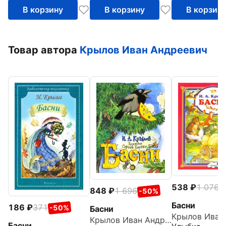
В корзину
В корзину
В корзин
Товар автора
Крылов Иван Андреевич
538
1 076
-
848
1 696
-50%
Басни
186
371
-50%
Басни
Крылов Иван Андреевич
Басни