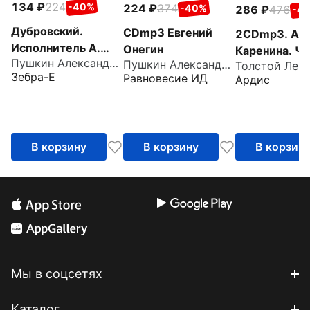
134
224
-40%
224
374
-40%
286
476
-4
Дубровский.
CDmp3 Евгений
2CDmp3. Ан
Исполнитель А.
Онегин
Каренина. Ча
Пушкин Александр Сергеевич
Понаморев
Пушкин Александр Сергеевич
8
Зебра-Е
Равновесие ИД
Ардис
(CDmp3)
В корзину
В корзину
В корзин
Мы в соцсетях
Каталог