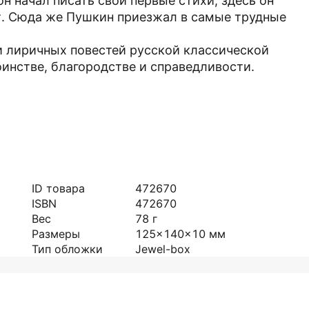
н начал писать свои первые стихи, здесь он
т. Сюда же Пушкин приезжал в самые трудные
и лиричных повестей русской классической
оинстве, благородстве и справедливости.
ID товара
472670
ISBN
472670
Вес
78
г
Размеры
125x140x10
мм
Тип обложки
Jewel-box