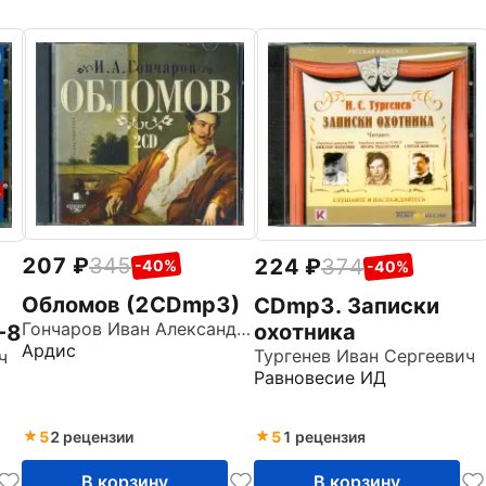
207
345
224
374
-40%
-40%
Обломов (2CDmp3)
CDmp3. Записки
Гончаров Иван Александрович
охотника
-8
Ардис
Тургенев Иван Сергеевич
ч
Равновесие ИД
5
2 рецензии
5
1 рецензия
В корзину
В корзину