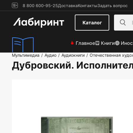
8 800 600-95-25
Доставка
Контакты
Задать вопрос
Каталог
Главное
Книги
Инос
Мультимедиа
Аудио
Аудиокниги
Отечественная худо
/
/
/
Дубровский. Исполнител