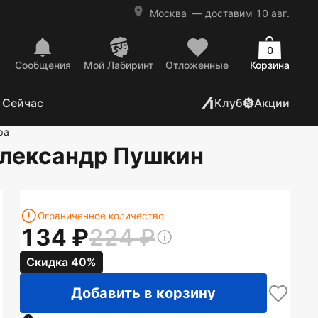
Москва
— доставим 10 авг.
0
Сообщения
Mой Лабиринт
Отложенные
Корзина
 Сейчас
Клуб
Акции
ра
Александр Пушкин
Ограниченное количество
134
224
Скидка 40%
Добавить в корзину