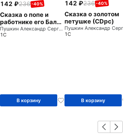
142
236
142
236
-40%
-40%
Сказка о золотом
Сказка о попе и
петушке (CDpc)
работнике его Балде
Пушкин Александр Сергеевич
(CDpc)
Пушкин Александр Сергеевич
1С
1С
В корзину
В корзину