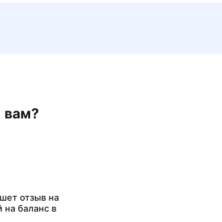
н вам?
шет отзыв на
й на баланс в