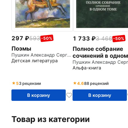
297
593
1 733
3 466
-50%
-50%
Поэмы
Полное собрание
Пушкин Александр Сергеевич
сочинений в одном
Детская литература
томе
Альфа-книга
5
3 рецензии
4.6
88 рецензий
В корзину
В корзину
Товар из категории