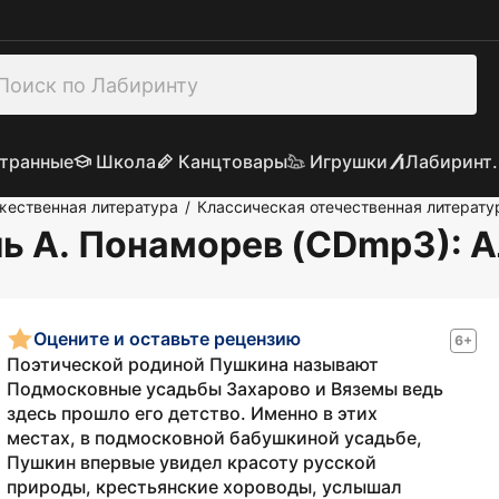
транные
Школа
Канцтовары
Игрушки
Лабиринт.
жественная литература
Классическая отечественная литерату
/
ь А. Понаморев (CDmp3)
: 
Оцените и оставьте рецензию
6+
Поэтической родиной Пушкина называют
Подмосковные усадьбы Захарово и Вяземы ведь
здесь прошло его детство. Именно в этих
местах, в подмосковной бабушкиной усадьбе,
Пушкин впервые увидел красоту русской
природы, крестьянские хороводы, услышал