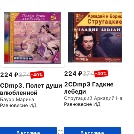
2
Р
М
(
Ра
(
224
374
-40%
224
374
-40%
2CDmp3 Гадкие
CDmp3. Полет души
лебеди
влюбленной
Стругацкий Аркадий Натанович
Бауэр Марина
Равновесие ИД
Равновесие ИД
В корзину
В корзину