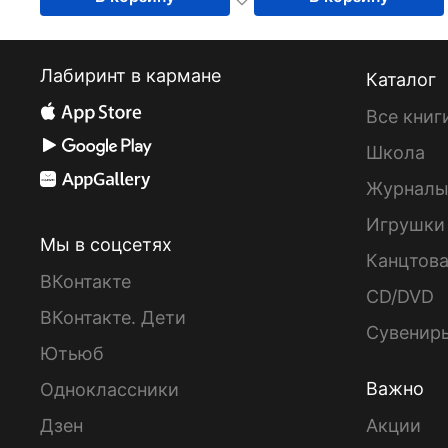
Лабиринт в кармане
Каталог
Все книг
Школа
Журнал
Игрушки
Мы в соцсетях
Канцтов
ВКонтакте
CD/DVD
ВКонтакте. Дети
Сувенир
Ютьюб
Важно
Одноклассники
Дзен
Акции