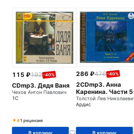
286
476
115
192
-40%
-40%
2CDmp3. Анна
CDmp3. Дядя Ваня
Каренина. Части 5
Чехов Антон Павлович
1С
Толстой Лев Николаеви
Ардис
4
1 рецензия
В корзину
В корзину