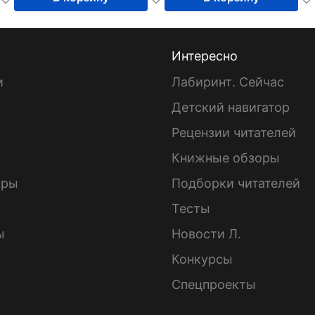
Интересно
и
Лабиринт. Сейчас
Детский навигатор
ы
Рецензии читателей
Книжные обзоры
ары
Подборки читателей
Тесты
ы
Новости Л.
Конкурсы
Спецпроекты