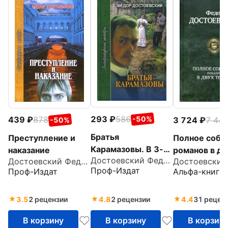
293
586
439
878
-50%
3 724
7 44
-50%
Братья
Преступление и
Полное собр
Карамазовы. В 3-х
наказание
романов в дв
Достоевский Федор Михайлович
Достоевский Федор Михайлович
томах
томах
Проф-Издат
Проф-Издат
Альфа-книга
3.5
2 рецензии
4.8
2 рецензии
4.4
31 рецен
В корзину
В корзину
В корзин