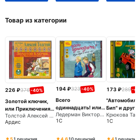
Товар из категории
194
323
173
289
-40%
-4
226
376
-40%
Всего
"Автомобиль
Золотой ключик,
одиннадцать! или
Бип" и други
или Приключения
Ледерман Виктория Валерьевна
Шуры-муры в
истории. Ска
Толстой Алексей Николаевич
Буратино (CDmp3)
1С
1С
Ардис
пятом Д (CDmp3)
(CDmp3)
5
1 рецензия
4.6
10 рецензий
4
1 рецензия