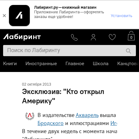
Лабиринт.ру — книжный магазин
Приложение Лабиринта — оформлять
×
Установить
заказы еще удобнее!
0
Книги
Иностранные
Главное
Школа
Канцтов
02 октября 2013
Эксклюзив: "Кто открыл
Америку"
В издательстве
Акварель
вышла книга "
К
Бродского
и иллюстрациями
Игоря Оле
В течение двух недель с момента начала прод