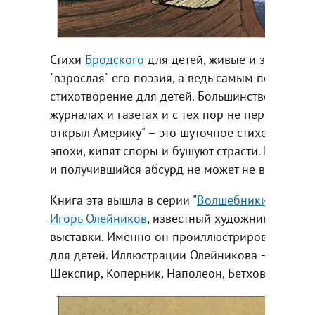
Стихи
Бродского
для детей, живые и запомина
"взрослая" его поэзия, а ведь самым первым е
стихотворение для детей. Большинство этих с
журналах и газетах и с тех пор не переизданы,
открыл Америку" – это шуточное стихотворени
эпохи, кипят споры и бушуют страсти. Весь ку
и получившийся абсурд не может не вызвать у
Книга эта вышла в серии "
Волшебники кисти
" 
Игорь Олейников
, известный художник и муль
выставки. Именно он проиллюстрировал "
Рабо
для детей. Иллюстрации Олейникова – это жив
Шекспир, Коперник, Наполеон, Бетховен, Дарв