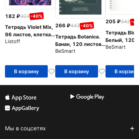
182
303
-40%
205
342
-4
266
443
-40%
Тетрадь Violet Mix,
Тетрадь Bloc
96 листов, клетка,
Тетрадь Botanica.
Белый, 120 л
Listoff
в ассортименте
Банан, 120 листов,
BeSmart
клетка
BeSmart
клетка
В корзину
В корзину
В корзин
Мы в соцсетях