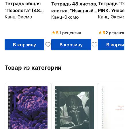
Тетрадь общая
Тетрадь "TO
Тетрадь 48 листов,
"Позолота" (48
PINK. Унесен
клетка, "Изящный
Канц-Эксмо
Канц-Эксмо
Канц-Эксмо
листов, А5, клетка,
ветром (цве
гербарий", в
в ассортименте)
(48 листов, 
ассортименте
(ТКФ486660)
клетка)
(ТКФЛ485743)
5
1 рецензия
5
2 рецензии
(ТКФ485919
В корзину
В корзину
В корзин
Товар из категории