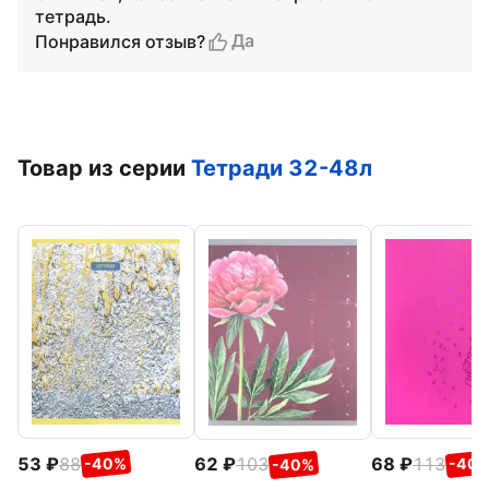
тетрадь.
Да
Понравился отзыв?
Товар из серии
Тетради 32-48л
53
88
68
113
62
103
-40%
-40
-40%