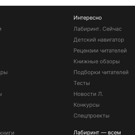
Интересно
и
Лабиринт. Сейчас
Детский навигатор
ы
Рецензии читателей
Книжные обзоры
ары
Подборки читателей
Тесты
ы
Новости Л.
Конкурсы
Спецпроекты
Лабиринт — всем
книги