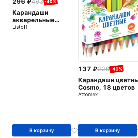
296
493
-40%
Карандаши
акварельные
Золотая пора, 18
Listoff
цветов
137
228
-40%
Карандаши цветн
Cosmo, 18 цветов
Attomex
В корзину
В корзину