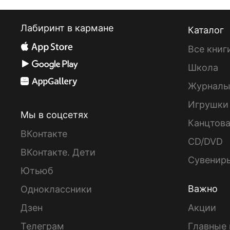
Лабиринт в кармане
Каталог
Все книг
Школа
Журнал
Игрушки
Мы в соцсетях
Канцтов
ВКонтакте
CD/DVD
ВКонтакте. Дети
Сувенир
Ютьюб
Важно
Одноклассники
Дзен
Акции
Телеграм
Главные 