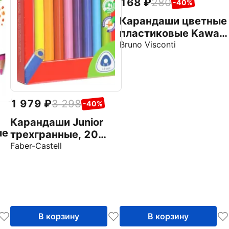
168
280
-40%
Карандаши цветные
пластиковые Kawaii
Animals, 18 цветов,
Bruno Visconti
в ассортименте
1 979
3 298
-40%
Карандаши Junior
ые
трехгранные, 20
цветов
Faber-Castell
В корзину
В корзину