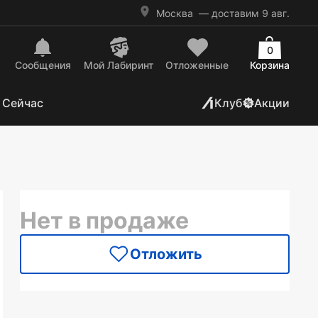
Москва
— доставим 9 авг.
0
Сообщения
Mой Лабиринт
Отложенные
Корзина
 Сейчас
Клуб
Акции
Нет в продаже
Отложить