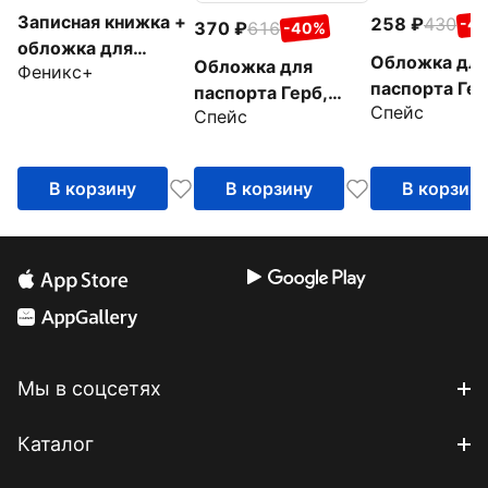
Записная книжка +
258
430
-4
370
616
-40%
обложка для
Обложка дл
Обложка для
Феникс+
паспорта Сариф,
паспорта Гер
паспорта Герб,
графит, А5+, 120
Спейс
бордовая
Спейс
коричневая
листов
В корзину
В корзину
В корзин
Мы в соцсетях
Каталог