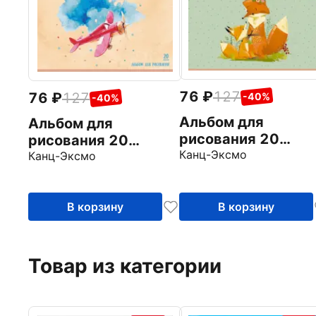
76
127
76
127
-40%
-40%
Альбом для
Альбом для
рисования 20
рисования 20
листов, Лисья сем
Канц-Эксмо
листов, Полет
Канц-Эксмо
(А202155)
фантазии
(А202156)
В корзину
В корзину
Товар из категории