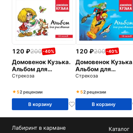
120
200
120
200
-40%
-40%
Домовенок Кузька.
Домовенок Кузька
Альбом для
Альбом для
рисования, 16
Стрекоза
рисования, 16
Стрекоза
листов
листов
5
2 рецензии
5
2 рецензии
В корзину
В корзину
Лабиринт в кармане
Каталог