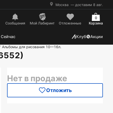
Москва
— доставим 8 авг.
0
Сообщения
Mой Лабиринт
Отложенные
Корзина
 Сейчас
Клуб
Акции
Альбомы для рисования 10—16л.
/
16552)
Нет в продаже
Отложить