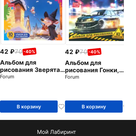
4
А
р
А
Fo
42
70
42
70
-40%
-40%
Альбом для
Альбом для
рисования Зверята,
рисования Гонки,
А4, 10 листов
Forum
А4, 10 листов
Forum
В корзину
В корзину
Мой Лабиринт