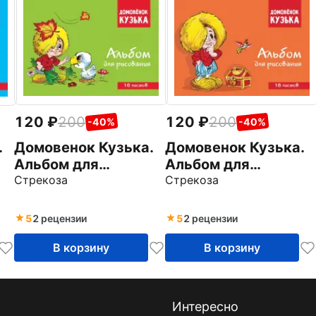
120
200
120
200
-40%
-40%
.
Домовенок Кузька.
Домовенок Кузька.
Альбом для
Альбом для
рисования, 16
Стрекоза
рисования, 16
Стрекоза
листов
листов
5
2 рецензии
5
2 рецензии
В корзину
В корзину
Интересно