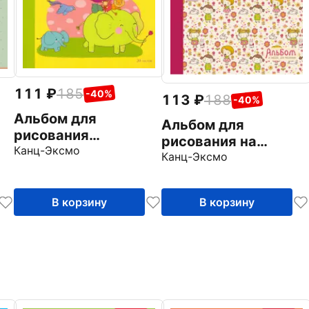
111
185
-40%
113
188
-40%
Альбом для
Альбом для
рисования
рисования на
"Волшебная
Канц-Эксмо
ья
склейке, 20 листов,
Канц-Эксмо
прогулка" (20
На прогулке
листов, А4, склейка)
(А202021)
(АЛ202027)
В корзину
В корзину