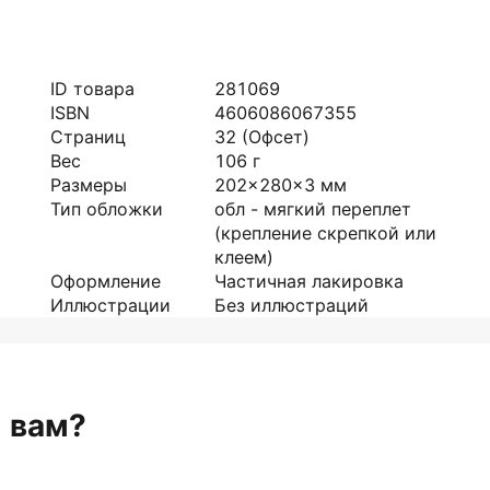
ID товара
281069
ISBN
4606086067355
Страниц
32
(Офсет)
Вес
106
г
Размеры
202x280x3
мм
Тип обложки
обл - мягкий переплет
(крепление скрепкой или
клеем)
Оформление
Частичная лакировка
Иллюстрации
Без иллюстраций
н вам?