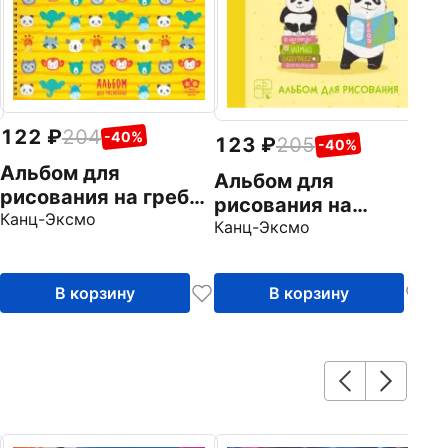
122
204
-40%
123
205
-40%
Альбом для
Альбом для
рисования на гребне
рисования на
"Милые мордашки",
Канц-Эксмо
склейке, 30 листов,
Канц-Эксмо
А4, 20 листов, с
Ученые панды
трафаретами
(А302023)
(АСЛ202079)
В корзину
В корзину