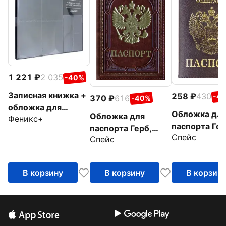
1 221
2 035
-40%
Записная книжка +
258
430
-4
370
616
-40%
обложка для
Обложка дл
Обложка для
Феникс+
паспорта Сариф,
паспорта Гер
паспорта Герб,
графит, А5+, 120
Спейс
бордовая
Спейс
коричневая
листов
В корзину
В корзину
В корзин