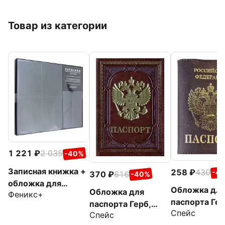
Товар из категории
1 221
2 035
-40%
Записная книжка +
258
430
-4
370
616
-40%
обложка для
Обложка дл
Обложка для
Феникс+
паспорта Сариф,
паспорта Гер
паспорта Герб,
графит, А5+, 120
Спейс
бордовая
Спейс
коричневая
листов