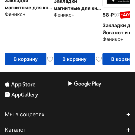
Закладки
Закладки
магнитные для книг
магнитные для книг
Феникс+
58
97
Стрит-арт, 4 штуки
Феникс+
-40%
Желейные мишки,
4 штуки
Закладки для
Йога кот и пе
Феникс+
штуки
В корзину
В корзину
В корзин
Мы в соцсетях
Каталог