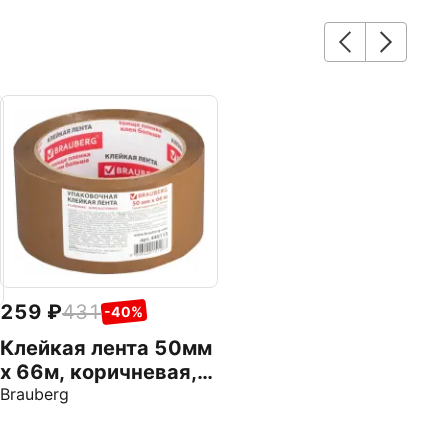
259
431
-40%
Клейкая лента 50мм
х 66м, коричневая,
50мкм (440113)
Brauberg