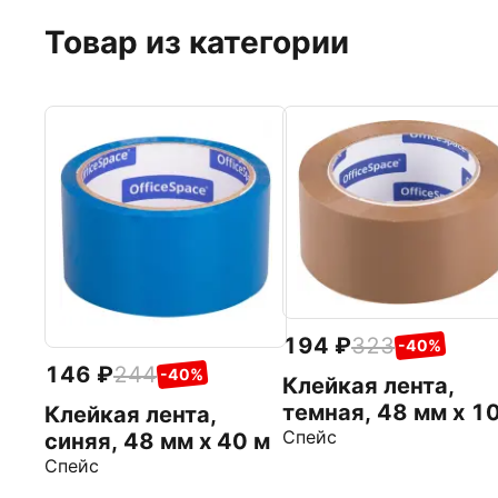
Товар из категории
194
323
-40%
146
244
-40%
Клейкая лента,
темная, 48 мм х 1
Клейкая лента,
м
Спейс
синяя, 48 мм х 40 м
Спейс