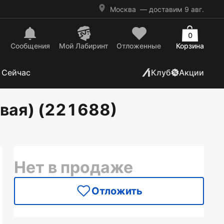
Москва
— доставим 9 авг.
0
Сообщения
Mой Лабиринт
Отложенные
Корзина
 Сейчас
Клуб
Акции
евая) (221688)
Нет в продаже
Отложить