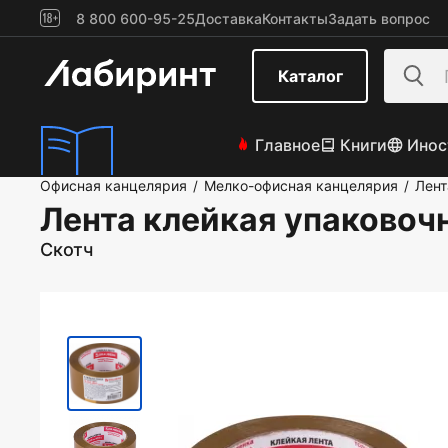
8 800 600-95-25
Доставка
Контакты
Задать вопрос
Каталог
Главное
Книги
Инос
Офисная канцелярия
Мелко-офисная канцелярия
Лент
/
/
Лента клейкая упаковочн
Скотч