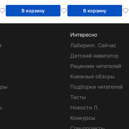
В корзину
В корзину
Интересно
и
Лабиринт. Сейчас
Детский навигатор
ы
Рецензии читателей
Книжные обзоры
ары
Подборки читателей
Тесты
ы
Новости Л.
Конкурсы
Спецпроекты