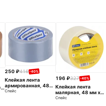
250
416
-40%
196
327
-40%
Клейкая лента
армированная, 48
Клейкая лента
00
мм х 20 м
Спейс
малярная, 48 мм х
24 м
Спейс