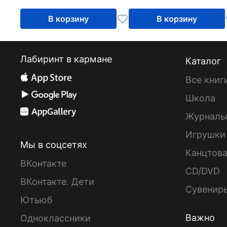
В корзину
В корзину
Лабиринт в кармане
Каталог
Все книг
Школа
Журнал
Игрушки
Мы в соцсетях
Канцтов
ВКонтакте
CD/DVD
ВКонтакте. Дети
Сувенир
Ютьюб
Важно
Одноклассники