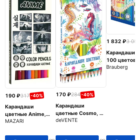
1 832
3 05
Карандаши M
100 цветов
Brauberg
170
284
-40%
190
317
-40%
Карандаши
Карандаши
цветные Cosmo, 24
цветные Anime,
deVENTE
цвета
MAZARI
пластиковые, 24
цвета