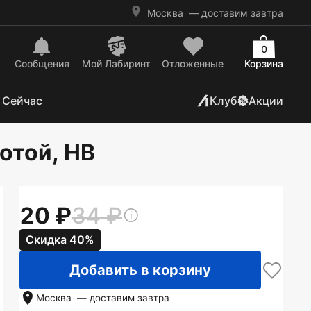
Москва
— доставим завтра
0
Сообщения
Mой Лабиринт
Отложенные
Корзина
 Сейчас
Клуб
Акции
отой, HB
20
34
Скидка 40%
Добавить в корзину
Москва
— доставим
завтра