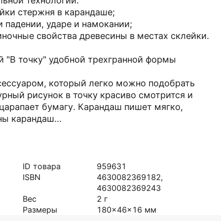
льной технологии:
йки стержня в карандаше;
 падении, ударе и намокании;
чиночные свойства древесины в местах склейки.
й "В точку" удобной трехгранной формы
сессуаром, который легко можно подобрать
урный рисунок в точку красиво смотрится и
 царапает бумагу. Карандаш пишет мягко,
ны карандаш...
ID товара
959631
ISBN
4630082369182,
4630082369243
Вес
2
г
Размеры
180x46x16
мм