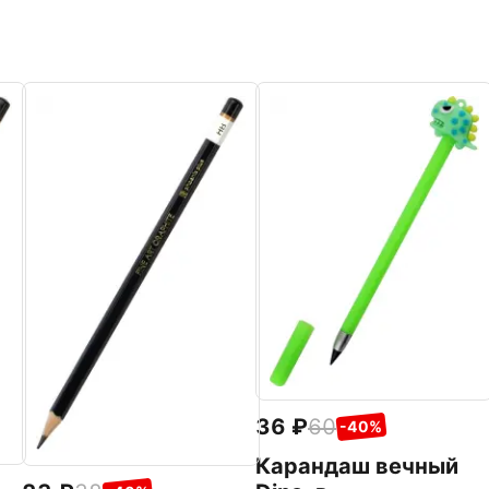
36
60
-40%
Карандаш вечный