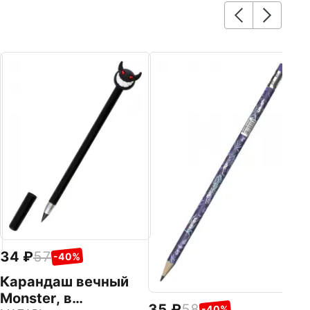
34
57
-40%
Карандаш вечный
Monster, в
35
58
-40%