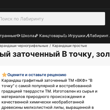
транные
Школа
Канцтовары
Игрушки
Лабиринт.
арандаши черногрифельные
Карандаши простые
/
й заточенный В точку, зол
Оцените и оставьте рецензию
Карандаш графитный заточенный ТМ «ВКФ» "В
точку" с самой популярной и востребованной
градацией твердости ТМ. Изготовлен из сырья и
материалов природного происхождения и
качественной химически необработанной
древесины мелколистной липы, выращенной в