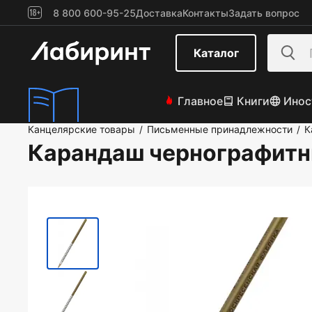
8 800 600-95-25
Доставка
Контакты
Задать вопрос
Каталог
Главное
Книги
Инос
Канцелярские товары
Письменные принадлежности
К
/
/
Карандаш чернографитны