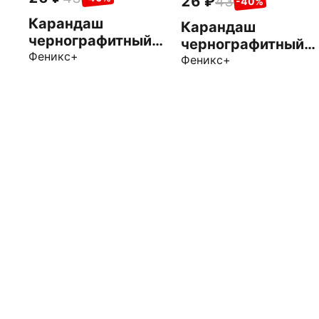
26
43
-40%
Карандаш
Карандаш
чернографитный
чернографитный
Жираф, 3B
Феникс+
Жираф, B
Феникс+