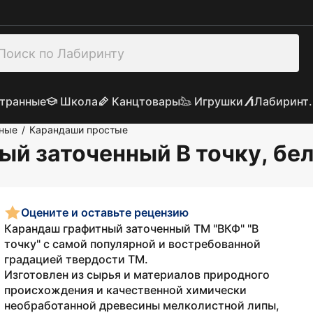
транные
Школа
Канцтовары
Игрушки
Лабиринт.
ьные
Карандаши простые
/
й заточенный В точку, бел
Оцените и оставьте рецензию
Карандаш графитный заточенный ТМ "ВКФ" "В
точку" с самой популярной и востребованной
градацией твердости ТМ.
Изготовлен из сырья и материалов природного
происхождения и качественной химически
необработанной древесины мелколистной липы,