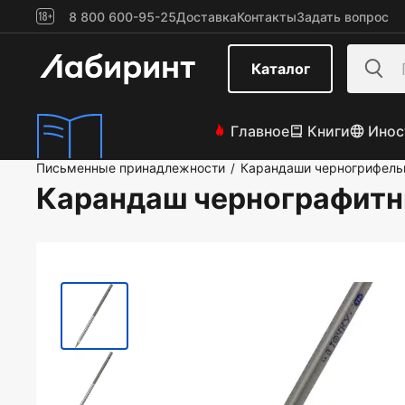
8 800 600-95-25
Доставка
Контакты
Задать вопрос
Каталог
Главное
Книги
Инос
Письменные принадлежности
Карандаши черногрифел
/
Карандаш чернографитны