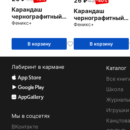
26
43
-40%
Карандаш
Карандаш
чернографитный
чернографитный
Жираф, 3B
Феникс+
Жираф, B
Феникс+
В корзину
В корзину
Лабиринт в кармане
Каталог
Все книг
Школа
Журнал
Игрушки
Мы в соцсетях
Канцтов
ВКонтакте