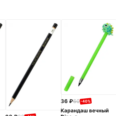
36
60
-40%
Карандаш вечный