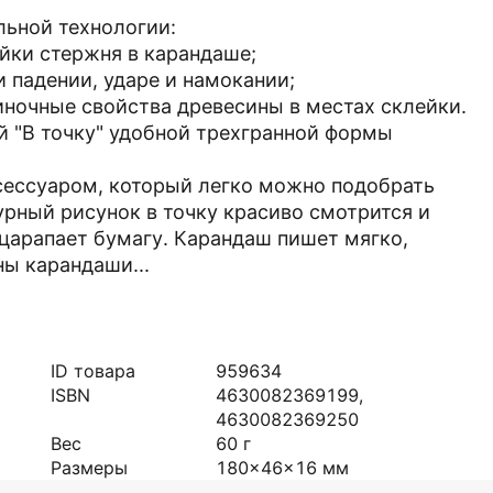
льной технологии:
йки стержня в карандаше;
 падении, ударе и намокании;
чиночные свойства древесины в местах склейки.
й "В точку" удобной трехгранной формы
сессуаром, который легко можно подобрать
урный рисунок в точку красиво смотрится и
 царапает бумагу. Карандаш пишет мягко,
ны карандаши...
ID товара
959634
ISBN
4630082369199,
4630082369250
Вес
60
г
Размеры
180x46x16
мм