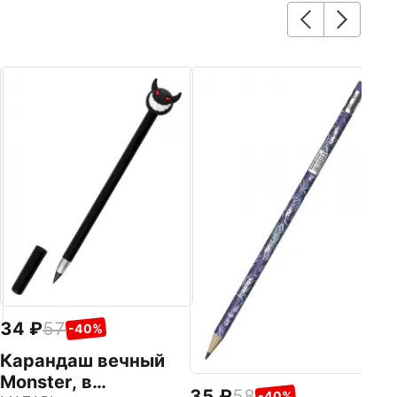
1
К
ч
л
d
C
34
57
-40%
Карандаш вечный
Monster, в
35
58
-40%