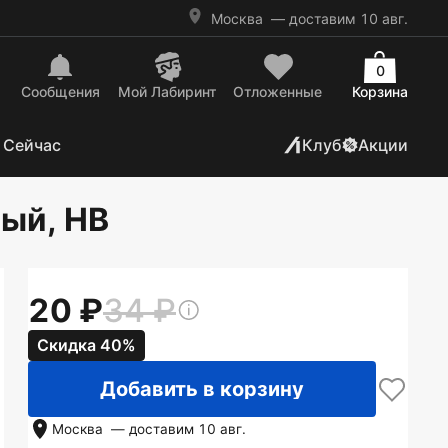
Москва
— доставим 10 авг.
0
Сообщения
Mой Лабиринт
Отложенные
Корзина
 Сейчас
Клуб
Акции
ый, HB
20
34
Скидка 40%
Добавить в корзину
Москва
— доставим
10 авг.