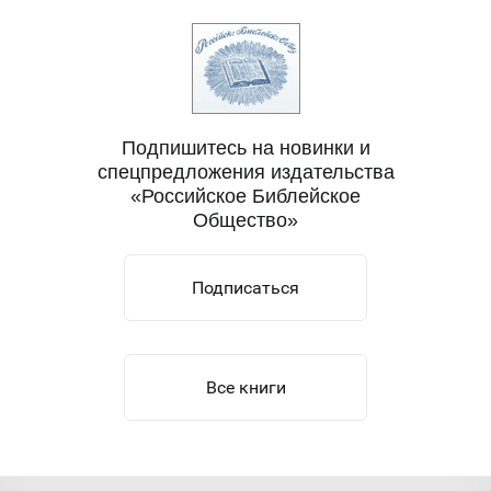
ничего подобного я тоже не
видела.Книги с окошками, с
понарамами, в виде игрушек для
малышей.Огромное спасибо
издательству за то, что идёт в ногу
со временем.Хотелось бы ещё
Подпишитесь на новинки и
детских подобных книг
спецпредложения издательства
рассказывающих малышами о
«Российское Библейское
празднике Пасха.Очень обидно,что
Общество»
западные авторы выпускают
малышковые сказки на эту тему,в
нашей стране пока только
Подписаться
сборники произведений русских
классиков,далёких от литературы
для малышей.
Все книги