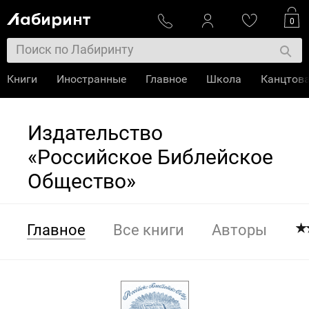
0
Книги
Иностранные
Главное
Школа
Канцтов
Издательство
«Российское Библейское
Общество»
Главное
Все книги
Авторы