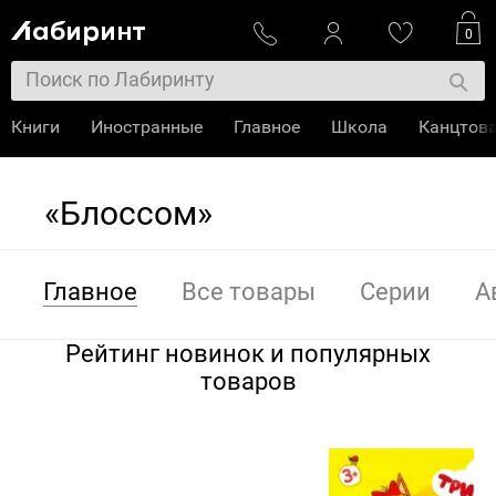
0
Книги
Иностранные
Главное
Школа
Канцтов
«Блоссом»
Главное
Все товары
Серии
А
Рейтинг новинок и популярных
товаров