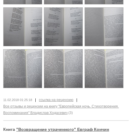
|
ссылка на рецензию
|
11.02.2018 01:25:18
Все отзывы и рецензии на книгу "Европейская ночь. Стихотворения.
Воспоминания" Владислав Ходасевич
(3)
Книга
"Возвращение утраченного" Евграф Кончин