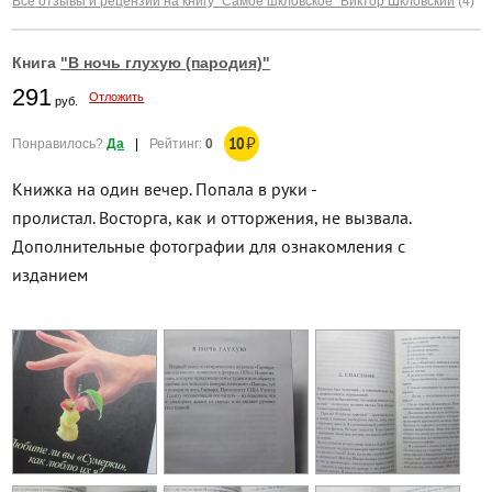
Все отзывы и рецензии на книгу "Самое шкловское" Виктор Шкловский
(4)
Книга
"В ночь глухую (пародия)"
291
Отложить
руб.
10
₽
Понравилось?
Да
|
Рейтинг:
0
Книжка на один вечер. Попала в руки -
пролистал. Восторга, как и отторжения, не вызвала.
Дополнительные фотографии для ознакомления с
изданием