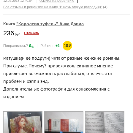
|
ссылка на рецензию
|
12.02.2018 12:40:04
Все отзывы и рецензии на книгу "В ночь глухую (пародия)"
(4)
Книга
"Королева туфель" Анна Дэвис
236
Отложить
руб.
10
₽
Понравилось?
Да
|
Рейтинг:
+2
матушка(и её подруги) читают разные женские романы.
При случае. Почему? привожу коллективное мнение -
привлекает возможность расслабиться, отвлечься от
проблем и хэппи энд.
Дополнительные фотографии для ознакомления с
изданием