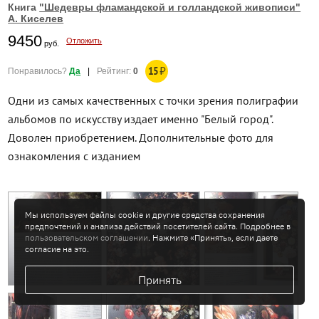
Книга
"Шедевры фламандской и голландской живописи"
А. Киселев
9450
Отложить
руб.
15
₽
Понравилось?
Да
|
Рейтинг:
0
Одни из самых качественных с точки зрения полиграфии
альбомов по искусству издает именно "Белый город".
Доволен приобретением. Дополнительные фото для
ознакомления с изданием
Мы используем файлы cookie и другие средства сохранения
предпочтений и анализа действий посетителей сайта. Подробнее в
пользовательском соглашении
. Нажмите «Принять», если даете
согласие на это.
Принять