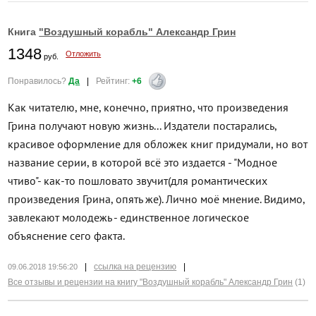
Книга
"Воздушный корабль" Александр Грин
1348
Отложить
руб.
Понравилось?
Да
|
Рейтинг:
+6
Как читателю, мне, конечно, приятно, что произведения
Грина получают новую жизнь... Издатели постарались,
красивое оформление для обложек книг придумали, но вот
название серии, в которой всё это издается - "Модное
чтиво"- как-то пошловато звучит(для романтических
произведения Грина, опять же). Лично моё мнение. Видимо,
завлекают молодежь - единственное логическое
объяснение сего факта.
|
ссылка на рецензию
|
09.06.2018 19:56:20
Все отзывы и рецензии на книгу "Воздушный корабль" Александр Грин
(1)