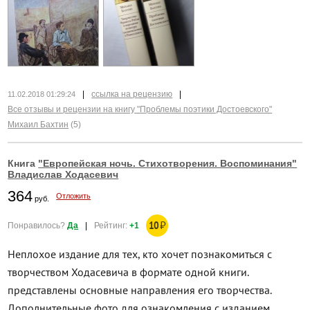
|
ссылка на рецензию
|
11.02.2018 01:29:24
Все отзывы и рецензии на книгу "Проблемы поэтики Достоевского"
Михаил Бахтин
(5)
Книга
"Европейская ночь. Стихотворения. Воспоминания"
Владислав Ходасевич
364
Отложить
руб.
10
₽
Понравилось?
Да
|
Рейтинг:
+1
Неплохое издание для тех, кто хочет познакомиться с
творчеством Ходасевича в формате одной книги.
представлены основные направления его творчества.
Дополнительные фото для ознакомления с изданием