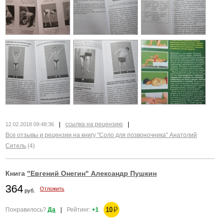
|
ссылка на рецензию
|
12.02.2018 09:48:36
Все отзывы и рецензии на книгу "Соло для позвоночника" Анатолий
Ситель
(4)
Книга
"Евгений Онегин" Александр Пушкин
364
Отложить
руб.
10
₽
Понравилось?
Да
|
Рейтинг:
+1