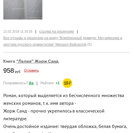
|
ссылка на рецензию
|
12.02.2018 11:18:25
Все отзывы и рецензии на книгу "Влюбленный демиург. Метафизика и
эротика русского романтизма" Михаил Вайскопф
(5)
Книга
"Лелия" Жорж Санд
958
Отложить
руб.
10
₽
Понравилось?
Да
|
Рейтинг:
+1
Роман, который выделяется из бесчисленного множества
женских романов, т. к. имя автора -
Жорж Санд - прочно укрепилось в классической
литературе.
Очень достойное издание: твердая обложка, белая бумага,