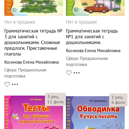
Нет в продаже
Нет в продаже
Грамматическая тетрадь №
Грамматическая тетрадь
3 для занятий с
№1 для занятий с
дошкольниками. Сложные
дошкольниками.
предлоги. Приставочные
Косинова Елена Михайловна
глаголы
Сфера
:
Предшкольная
Косинова Елена Михайловна
подготовка
Сфера
:
Предшкольная
подготовка
3
рец.
1
рец.
11
фото
6
фото