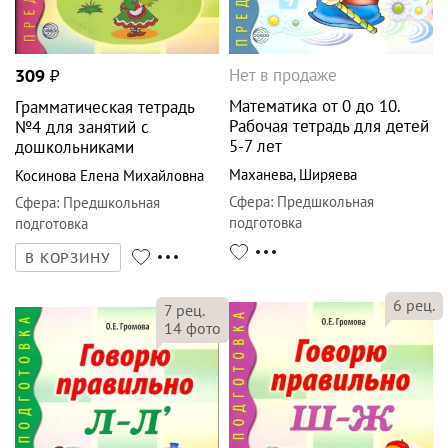
Нет в продаже
309
₽
Математика от 0 до 10.
Грамматическая тетрадь
Рабочая тетрадь для детей
№4 для занятий с
5-7 лет
дошкольниками
Маханева
,
Ширяева
Косинова Елена Михайловна
Сфера
:
Предшкольная
Сфера
:
Предшкольная
подготовка
подготовка
В КОРЗИНУ
6
рец.
7
рец.
14
фото