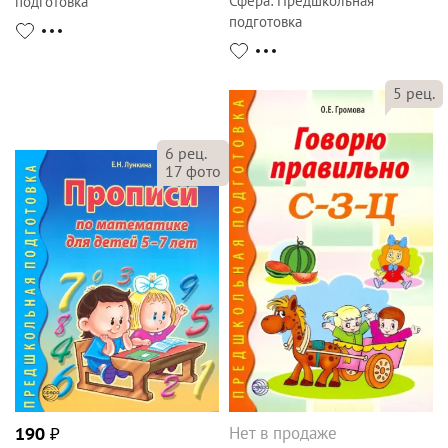
Сфера
:
Предшкольная
подготовка
подготовка
5
рец.
6
рец.
17
фото
Нет в продаже
190
₽