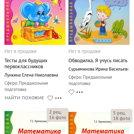
Нет в продаже
Нет в продаже
Тесты для будущих
Обводилка. Я учусь писать
первоклассников
Сурьяминова Ирина Васильевна
Лункина Елена Николаевна
Сфера
:
Предшкольная
Сфера
:
Предшкольная
подготовка
подготовка
НАЙТИ ПОХОЖИЕ
2
рец.
5
рец.
16
фото
18
фото