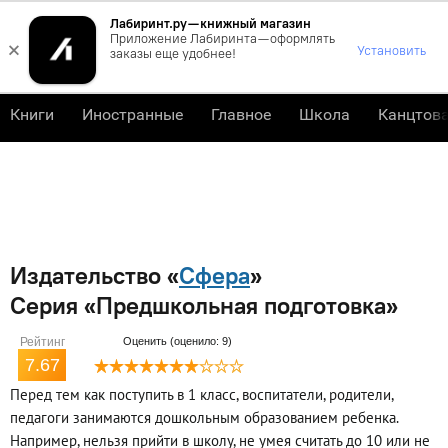
Лабиринт.ру — книжный магазин
0
Приложение Лабиринта — оформлять
×
Установить
заказы еще удобнее!
Книги
Иностранные
Главное
Школа
Канцтов
Издательство «
Сфера
»
Серия «Предшкольная подготовка»
Рейтинг
Оценить (оценило: 9)
7.67
Перед тем как поступить в 1 класс, воспитатели, родители,
педагоги занимаются дошкольным образованием ребенка.
Например, нельзя прийти в школу, не умея считать до 10 или не