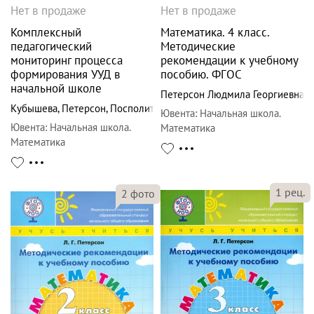
Нет в продаже
Нет в продаже
Комплексный
Математика. 4 класс.
педагогический
Методические
мониторинг процесса
рекомендации к учебному
формирования УУД в
пособию. ФГОС
начальной школе
Петерсон Людмила Георгиевна
Кубышева
,
Петерсон
,
Посполита
Ювента
:
Начальная школа.
Ювента
:
Начальная школа.
Математика
Математика
1
рец.
2
фото