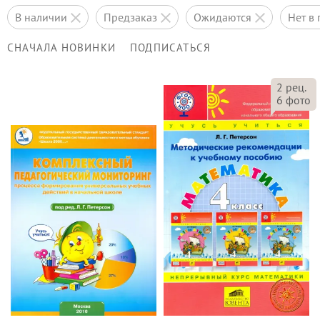
в наличии
предзаказ
ожидаются
нет 
СНАЧАЛА НОВИНКИ
ПОДПИСАТЬСЯ
2
рец.
6
фото