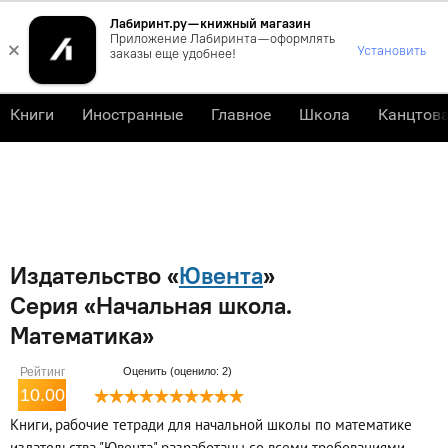
Лабиринт.ру — книжный магазин
0
Приложение Лабиринта — оформлять
×
Установить
заказы еще удобнее!
Книги
Иностранные
Главное
Школа
Канцтов
Издательство «
Ювента
»
Серия «Начальная школа.
Математика»
Рейтинг
Оценить (оценило: 2)
10.00
Книги, рабочие тетради для начальной школы по математике
издательства "Ювента" разработаны со всеми требованиями