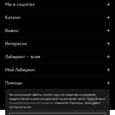
Мы в соцсетях
Каталог
Важно
Интересно
Лабиринт — всем
Мой Лабиринт
Помощь
Мы используем файлы cookie и другие средства сохранения
© Холдинг «Лабиринт»
предпочтений и анализа действий посетителей сайта. Подробнее в
+7 499 920-95-25
пользовательском соглашении
. Нажмите «Принять», если даете
согласие на это.