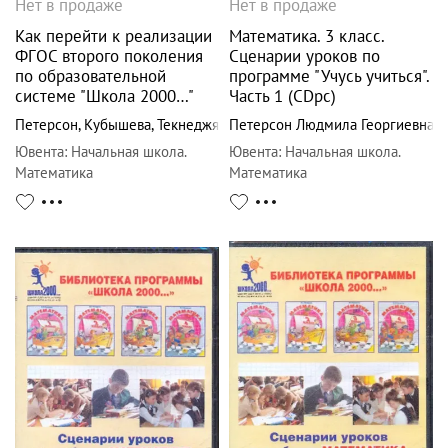
Нет в продаже
Нет в продаже
Как перейти к реализации
Математика. 3 класс.
ФГОС второго поколения
Сценарии уроков по
по образовательной
программе "Учусь учиться".
системе "Школа 2000…"
Часть 1 (CDpc)
Петерсон
,
Кубышева
,
Текнеджян
Петерсон Людмила Георгиевна
Ювента
:
Начальная школа.
Ювента
:
Начальная школа.
Математика
Математика