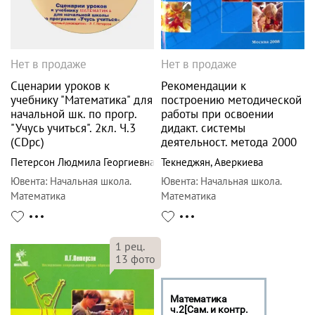
Нет в продаже
Нет в продаже
Сценарии уроков к
Рекомендации к
учебнику "Математика" для
построению методической
начальной шк. по прогр.
работы при освоении
"Учусь учиться". 2кл. Ч.3
дидакт. системы
(CDpc)
деятельност. метода 2000
Петерсон Людмила Георгиевна
Текнеджян
,
Аверкиева
Ювента
:
Начальная школа.
Ювента
:
Начальная школа.
Математика
Математика
1
рец.
13
фото
Математика
ч.2[Сам. и контр.