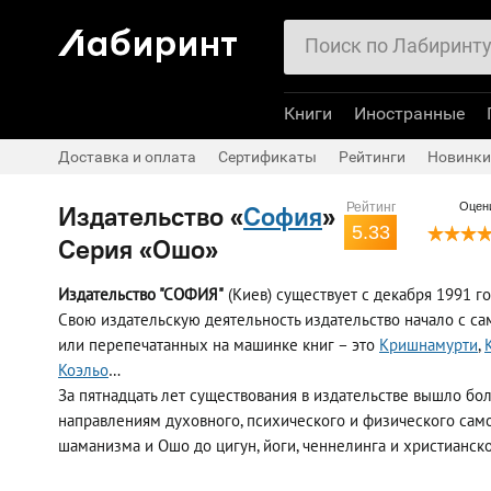
Книги
Иностранные
Доставка и оплата
Сертификаты
Рейтинги
Новинки
Издательство «
София
»
Рейтинг
Оцени
5.33
Серия «Ошо»
Издательство "СОФИЯ"
(Киев) существует с декабря 1991 го
Свою издательскую деятельность издательство начало с 
или перепечатанных на машинке книг – это
Кришнамурти
,
Коэльо
…
За пятнадцать лет существования в издательстве вышло б
направлениям духовного, психического и физического сам
шаманизма и Ошо до цигун, йоги, ченнелинга и христианск