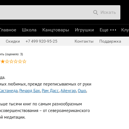
Искать
Главное
Школа
Канцтовары
Игрушки
Еще
Кл
Скидки
+7 499 920-95-25
Контакты
Поддержка
ть (оценило: 3)
да.
самых любимых, прежде переписываемых от руки
Кастанеда
,
Ричард Бах
,
Рам Дасс
,
Айенгар
,
Ошо
,
ольше тысячи книг по самым разнообразным
осовершенствования – от североамериканского
ой медитации.