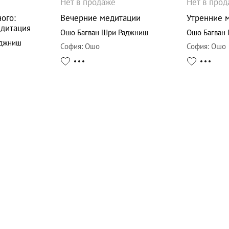
Нет в продаже
Нет в про
ого:
Вечерние медитации
Утренние 
дитация
Ошо Багван Шри Раджниш
Ошо Багван
аджниш
София
:
Ошо
София
:
Ошо