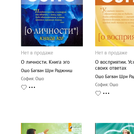
Нет в продаже
Нет в продаже
О личности. Книга эго
О восприятии. Ус
своих ответах
Ошо Багван Шри Раджниш
Ошо Багван Шри Р
София
:
Ошо
София
:
Ошо