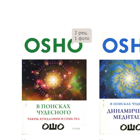
2
рец.
1
фото