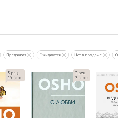
предзаказ
ожидаются
нет в продаже
5
рец.
3
рец.
15
фото
2
фото