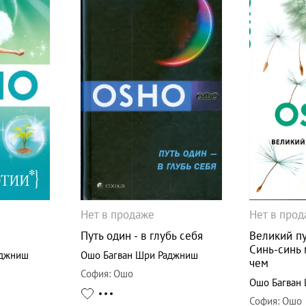
Нет в продаже
Нет в про
Путь один - в глубь себя
Великий пу
Синь-синь 
аджниш
Ошо Багван Шри Раджниш
чем
София
:
Ошо
Ошо Багван
София
:
Ошо