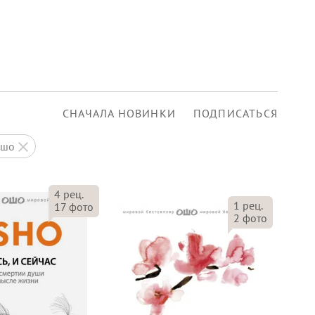
СНАЧАЛА НОВИНКИ
ПОДПИСАТЬСЯ
ошо
4
рец.
1
рец.
17
фото
2
фото