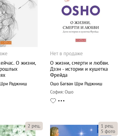
даже
Нет в продаже
сейчас. О жизни,
О жизни, смерти и любви.
прошлых
Дзэн - истории и кушетка
ях
Фрейда
 Шри Раджниш
Ошо Багван Шри Раджниш
София
:
Ошо
2
рец.
1
рец.
5
фото