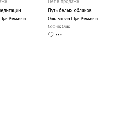
даже
Нет в продаже
медитации
Путь белых облаков
 Шри Раджниш
Ошо Багван Шри Раджниш
София
:
Ошо