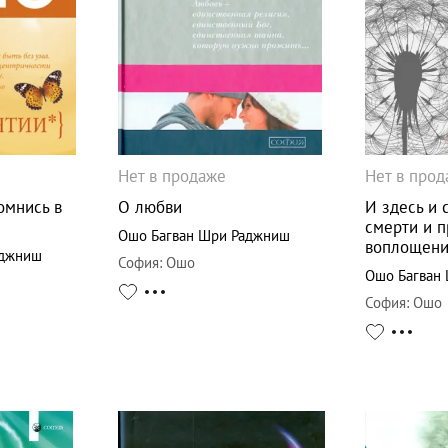
Нет в продаже
Нет в про
омнись в
О любви
И здесь и 
смерти и 
Ошо Багван Шри Раджниш
воплощени
аджниш
София
:
Ошо
Ошо Багван
София
:
Ошо