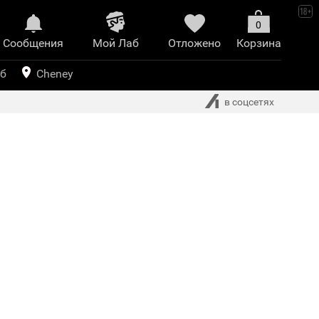
0
Сообщения
Mой Лаб​
Отложено
Корзина
иринт
уб
Cheney
в соцсетях