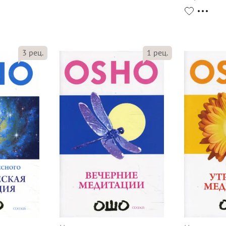
3
рец.
1
рец.