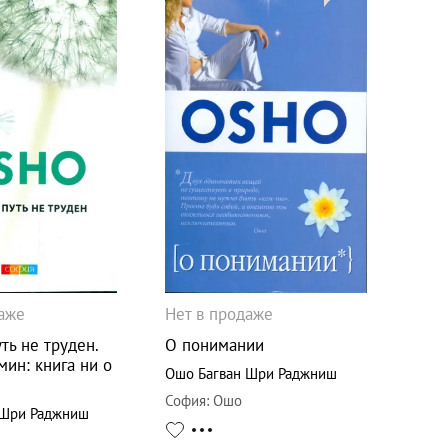
даже
Нет в продаже
ть не труден.
О понимании
мин: книга ни о
Ошо Багван Шри Раджниш
София
:
Ошо
 Шри Раджниш