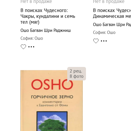
Нет в продаже
Нет в продаже
В поисках Чудесного:
В поисках Чудесн
Чакры, кундалини и семь
Динамическая ме
тел (мяг)
Ошо Багван Шри Р
Ошо Багван Шри Раджниш
София
:
Ошо
София
:
Ошо
2
рец.
8
фото