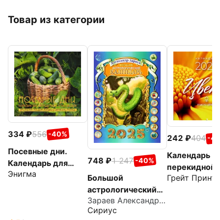
Товар из категории
334
556
-40%
242
404
-4
Посевные дни.
Календарь
748
1 247
-40%
Календарь для
перекидной 
Энигма
огородников и
Грейт Принт
Большой
2025 год Цв
садоводов
астрологический
макро
Зараев Александр Викторович
календарь на 2025
Сириус
год