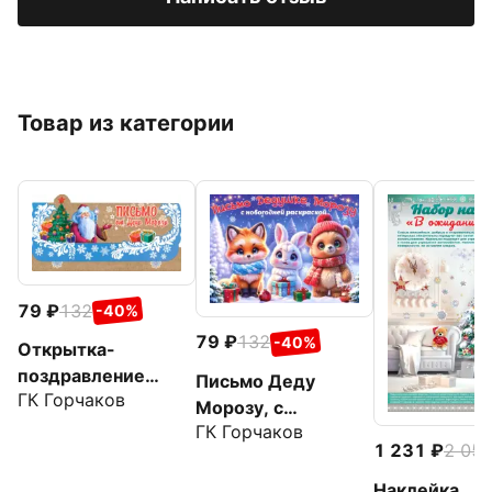
Товар из категории
79
132
-40%
79
132
-40%
Открытка-
поздравление
Письмо Деду
ГК Горчаков
Письмо Деду
Морозу, с
Морозу
ГК Горчаков
художественным
1 231
2 05
конвертом
Наклейка