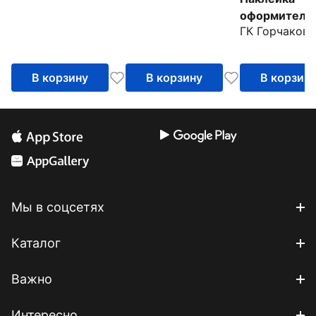
оформительс
ГК Горчаков
ожидании чу
В корзину
В корзину
В корзин
Мы в соцсетях
Каталог
Важно
Интересно