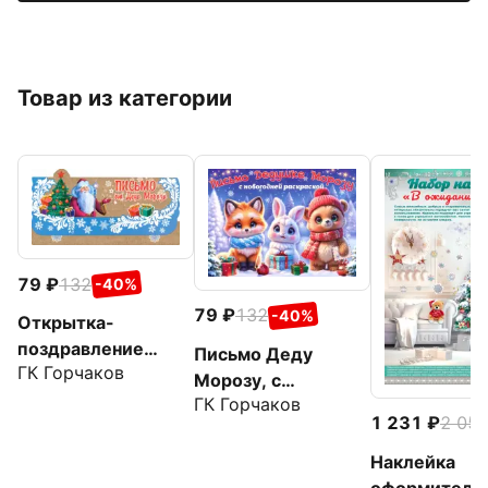
Товар из категории
79
132
-40%
79
132
-40%
Открытка-
поздравление
Письмо Деду
ГК Горчаков
Письмо Деду
Морозу, с
Морозу
ГК Горчаков
художественным
1 231
2 05
конвертом
Наклейка
оформительс