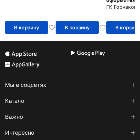
ГК Горчаков
ожидании чу
В корзину
В корзину
В корзин
Мы в соцсетях
Каталог
Важно
Интересно