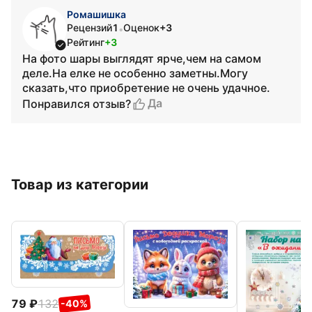
Ромашишка
Рецензий
1
Оценок
+3
•
Рейтинг
+3
На фото шары выглядят ярче,чем на самом
деле.На елке не особенно заметны.Могу
сказать,что приобретение не очень удачное.
Да
Понравился отзыв?
Товар из категории
79
132
-40%