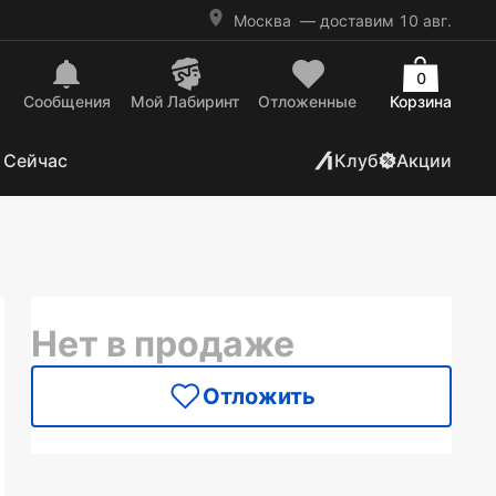
Москва
— доставим 10 авг.
0
Сообщения
Mой Лабиринт
Отложенные
Корзина
 Сейчас
Клуб
Акции
Нет в продаже
Отложить