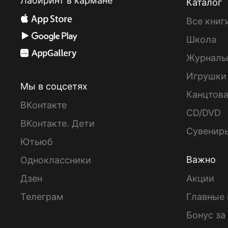
Лабиринт в кармане
Каталог
Все книг
Школа
Журнал
Игрушки
Мы в соцсетях
Канцтов
ВКонтакте
CD/DVD
ВКонтакте. Дети
Сувенир
Ютьюб
Важно
Одноклассники
Дзен
Акции
Телеграм
Главные 
Бонус за