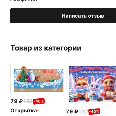
Написать отзыв
Товар из категории
79
132
-40%
Открытка-
79
132
-40%