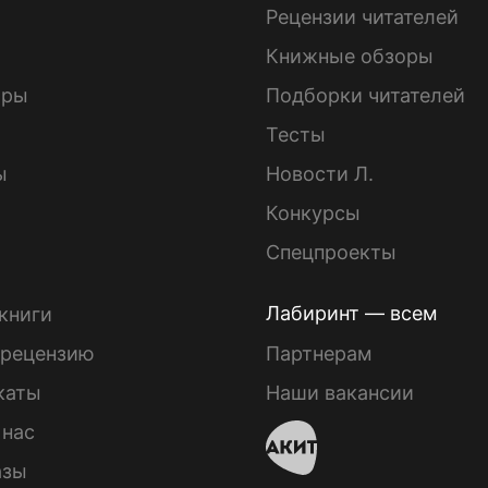
ы
Рецензии читателей
Книжные обзоры
ары
Подборки читателей
Тесты
ы
Новости Л.
Конкурсы
Спецпроекты
Лабиринт — всем
книги
 рецензию
Партнерам
каты
Наши вакансии
 нас
азы