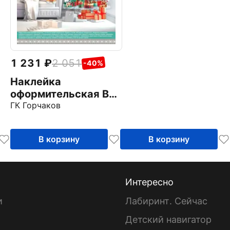
1 231
2 051
-40%
Наклейка
оформительская В
ожидании чуда
ГК Горчаков
В корзину
В корзину
Интересно
и
Лабиринт. Сейчас
Детский навигатор