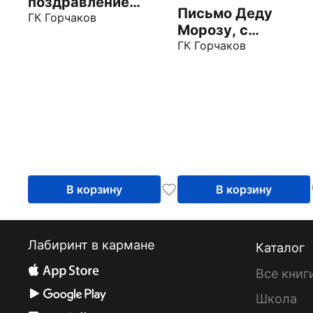
поздравление
Письмо Деду
Письмо Деду
ГК Горчаков
Морозу, с
Морозу
художественным
ГК Горчаков
конвертом
В корзину
В корзину
Лабиринт в кармане
Каталог
Все книг
Школа