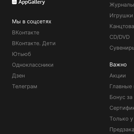
Журнал
Игрушки
Мы в соцсетях
Канцтов
ВКонтакте
CD/DVD
ВКонтакте. Дети
Сувенир
Ютьюб
Важно
Одноклассники
Дзен
Акции
Телеграм
Главные 
Бонус за
Сертифи
Только у
Предзак