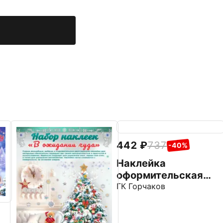
442
737
-40%
Наклейка
оформительская
Сказочная деревня
ГК Горчаков