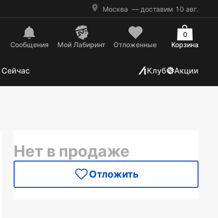
Москва
— доставим 10 авг.
0
Сообщения
Mой Лабиринт
Отложенные
Корзина
 Сейчас
Клуб
Акции
Нет в продаже
Отложить