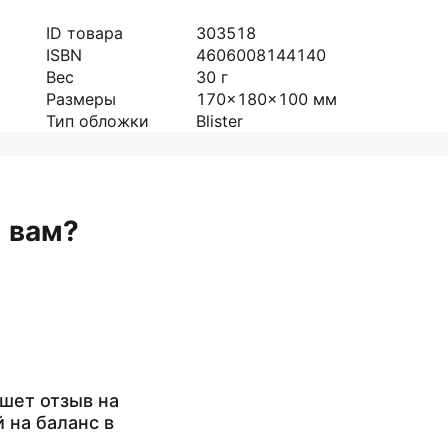
ID товара
303518
ISBN
4606008144140
Вес
30
г
Размеры
170x180x100
мм
Тип обложки
Blister
н вам?
шет отзыв на
й на баланс в