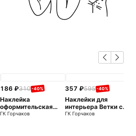
186
310
357
595
3
-40%
-40%
Наклейка
Наклейки для
Н
оформительская
интерьера Ветки с
и
Зимние домики
ГК Горчаков
пожеланиями
ГК Горчаков
п
ГК