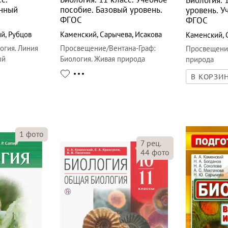
ённый
пособие. Базовый уровень.
уровень. У
ФГОС
ФГОС
ий
,
Рубцов
Каменский
,
Сарычева
,
Исакова
Каменский
,
огия. Линия
Просвещение/Вентана-Граф
:
Просвещени
ый
Биология. Живая природа
природа
В КОРЗИ
1
фото
7
рец.
44
фото