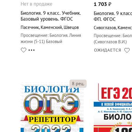
Нет в продаже
1 703
₽
Биология. 9 класс. Учебник.
Биология. 9 класс
Базовый уровень. ФГОС
ФП. ФГОС
Пасечник
,
Каменский
,
Швецов
Сивоглазов
,
Каменс
Просвещение
:
Биология. Линия
Просвещение
:
Биол
жизни (5-11) Базовый
(Сивоглазов В.И.)
ОЖИДАЕТСЯ
8
рец.