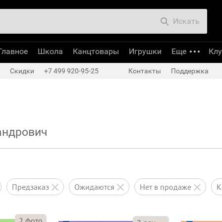
Искать
Главное
Школа
Канцтовары
Игрушки
Еще
Кл
Скидки
+7 499 920-95-25
Контакты
Поддержка
андрович
предзаказ
ожидаются
нет в продаже
2
фото