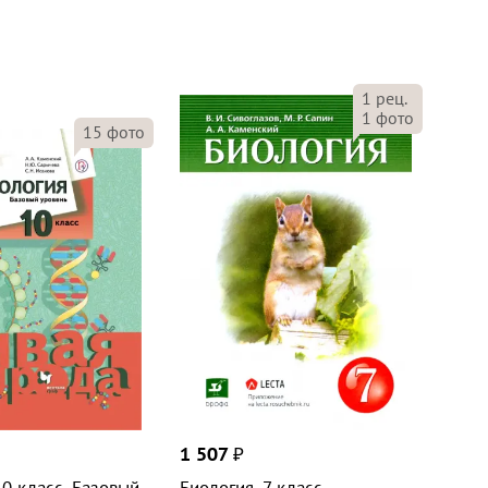
1
рец.
1
фото
15
фото
1 507
₽
10 класс. Базовый
Биология. 7 класс.