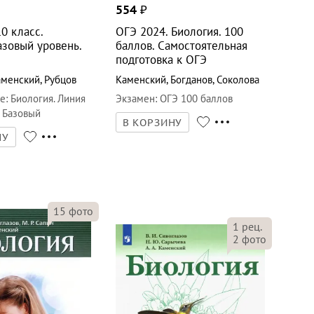
554
₽
10 класс.
ОГЭ 2024. Биология. 100
азовый уровень.
баллов. Самостоятельная
подготовка к ОГЭ
аменский
,
Рубцов
Каменский
,
Богданов
,
Соколова
е
:
Биология. Линия
Экзамен
:
ОГЭ 100 баллов
) Базовый
В КОРЗИНУ
НУ
15
фото
1
рец.
2
фото