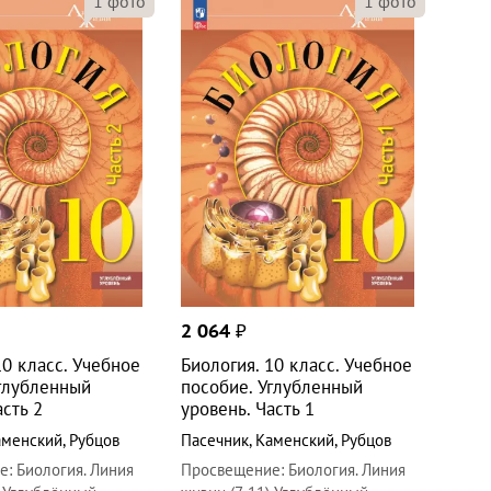
1
фото
1
фото
2 064
₽
10 класс. Учебное
Биология. 10 класс. Учебное
Углубленный
пособие. Углубленный
асть 2
уровень. Часть 1
аменский
,
Рубцов
Пасечник
,
Каменский
,
Рубцов
е
:
Биология. Линия
Просвещение
:
Биология. Линия