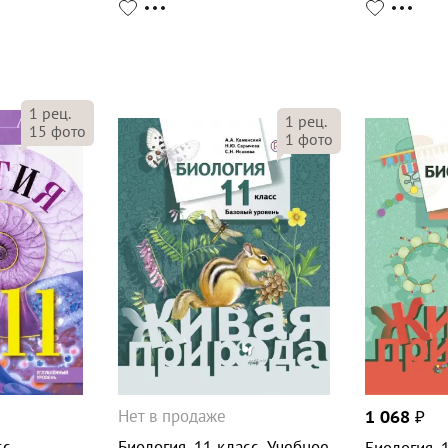
1
рец.
1
рец.
15
фото
1
фото
Нет в продаже
1 068
₽
с.
Биология. 11 класс. Учебное
Биология. 