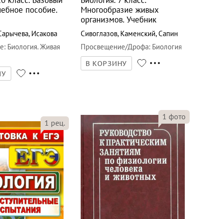
чебное пособие.
Многообразие живых
организмов. Учебник
Сарычева
,
Исакова
Сивоглазов
,
Каменский
,
Сапин
е
:
Биология. Живая
Просвещение/Дрофа
:
Биология
В КОРЗИНУ
НУ
1
фото
1
рец.