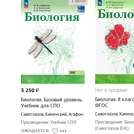
1
фото
Нет в продаже
3 250
₽
Биология. 8 класс
Биология. Базовый уровень.
ФГОС
Учебник для СПО
Сивоглазов
,
Каменс
Сивоглазов
,
Каменский
,
Агафонова
Просвещение
:
Биол
Просвещение
:
Учебник СПО
(Сивоглазов В.И.)
ОЖИДАЕТСЯ