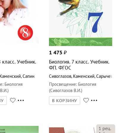
1 475
₽
8 класс. Учебник.
Биология. 7 класс. Учебник.
ФП. ФГОС
Каменский
,
Сапин
Сивоглазов
,
Каменский
,
Сарычева
е
:
Биология
Просвещение
:
Биология
В.И.)
(Сивоглазов В.И.)
НУ
В КОРЗИНУ
1
рец.