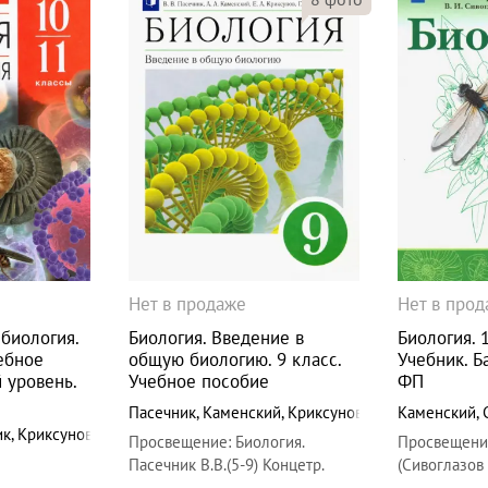
Нет в продаже
Нет в про
биология.
Биология. Введение в
Биология. 
ебное
общую биологию. 9 класс.
Учебник. Б
 уровень.
Учебное пособие
ФП
Пасечник
,
Каменский
,
Криксунов
Каменский
,
ик
,
Криксунов
Просвещение
:
Биология.
Просвещени
Пасечник В.В.(5-9) Концетр.
(Сивоглазов 