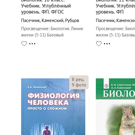
Учебник. Углублённый
Учебник. Углубл
уровень. ФП. ФГОС
уровень. ФП
Пасечник
,
Каменский
,
Рубцов
Пасечник
,
Каменск
Просвещение
:
Биология. Линия
Просвещение
:
Биол
жизни (5-11) Базовый
жизни (5-11) Базов
8
рец.
9
фото