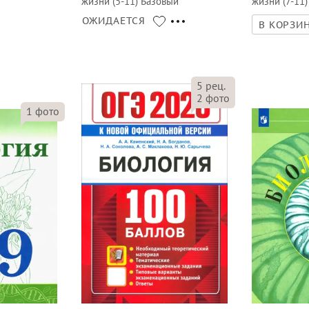
жизни (5-11) Базовый
жизни (7-11
ОЖИДАЕТСЯ
В КОРЗИ
5
рец.
2
фото
1
фото