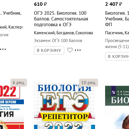
610
₽
2 407
₽
. Учебник.
ОГЭ 2025. Биология. 100
Биология. 
баллов. Самостоятельная
Учебник. Б
подготовка к ОГЭ
ФП
кий
,
Касперская
Каменский
,
Богданов
,
Соколова
Пасечник
,
К
огия
Экзамен
:
ОГЭ 100 баллов
Просвещени
жизни (5-11
В КОРЗИНУ
В КОРЗИ
6
рец.
10
рец.