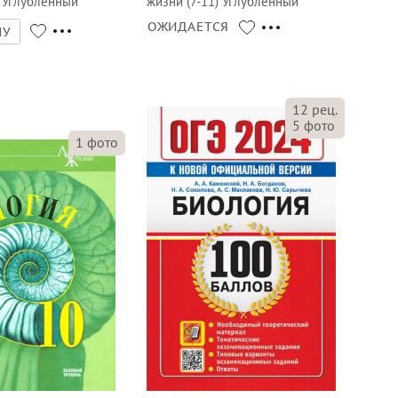
) Углублённый
жизни (7-11) Углублённый
ОЖИДАЕТСЯ
НУ
12
рец.
5
фото
1
фото