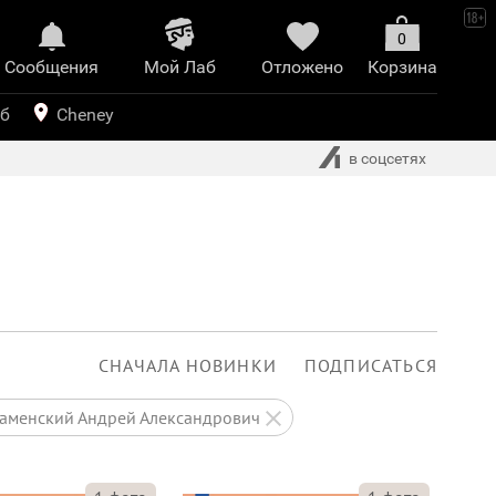
0
Сообщения
Mой Лаб​
Отложено
Корзина
иринт
уб
Cheney
в соцсетях
СНАЧАЛА НОВИНКИ
ПОДПИСАТЬСЯ
Каменский Андрей Александрович