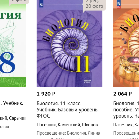
2
рец.
20
фото
1 920
₽
2 064
₽
. Учебник.
Биология. 11 класс.
Биология. 
Учебник. Базовый уровень.
пособие. 
ФГОС
уровень. Ч
кий
,
Сарычева
Пасечник
,
Каменский
,
Швецов
Пасечник
,
К
огия
Просвещение
:
Биология. Линия
Просвещени