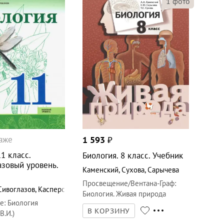
1
фото
даже
1 593
₽
11 класс.
Биология. 8 класс. Учебник
азовый уровень.
Каменский
,
Сухова
,
Сарычева
Просвещение/Вентана-Граф
:
Сивоглазов
,
Касперская
Биология. Живая природа
е
:
Биология
В КОРЗИНУ
В.И.)