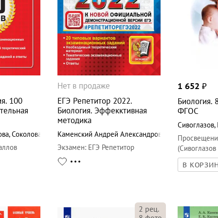
Нет в продаже
1 652
₽
я. 100
ЕГЭ Репетитор 2022.
Биология. 
ятельная
Биология. Эффекктивная
ФГОС
методика
Сивоглазов
,
ова
,
Соколова
Каменский Андрей Александрович
Просвещени
аллов
Экзамен
:
ЕГЭ Репетитор
(Сивоглазов 
В КОРЗИ
2
рец.
8
фото