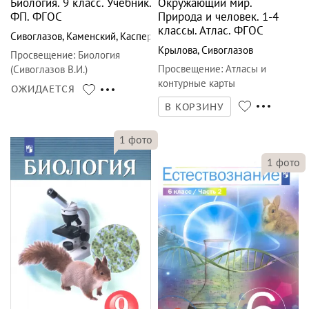
Биология. 9 класс. Учебник.
Окружающий мир.
ФП. ФГОС
Природа и человек. 1-4
классы. Атлас. ФГОС
Сивоглазов
,
Каменский
,
Касперская
Крылова
,
Сивоглазов
Просвещение
:
Биология
Просвещение
:
Атласы и
(Сивоглазов В.И.)
контурные карты
ОЖИДАЕТСЯ
В КОРЗИНУ
1
фото
1
фото