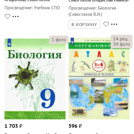
Просвещение
:
Учебник СПО
Просвещение
:
Биология
(Сивоглазов В.И.)
В КОРЗИНУ
14
рец.
1
фото
39
фото
1 703
₽
596
₽