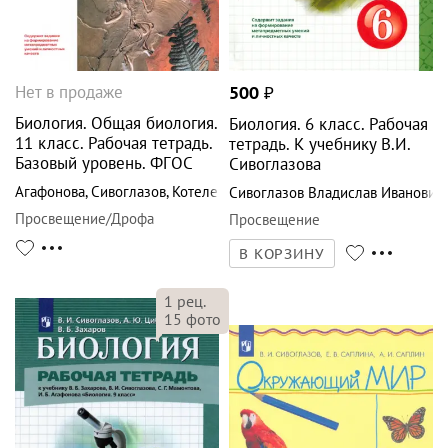
Нет в продаже
500
₽
Биология. Общая биология.
Биология. 6 класс. Рабочая
11 класс. Рабочая тетрадь.
тетрадь. К учебнику В.И.
Базовый уровень. ФГОС
Сивоглазова
Агафонова
,
Сивоглазов
,
Котелевская
Сивоглазов Владислав Иванович
Просвещение/Дрофа
Просвещение
В КОРЗИНУ
1
рец.
15
фото