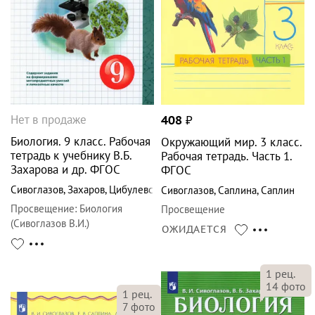
Нет в продаже
408
₽
Биология. 9 класс. Рабочая
Окружающий мир. 3 класс.
тетрадь к учебнику В.Б.
Рабочая тетрадь. Часть 1.
Захарова и др. ФГОС
ФГОС
Сивоглазов
,
Захаров
,
Цибулевский
Сивоглазов
,
Саплина
,
Саплин
Просвещение
:
Биология
Просвещение
(Сивоглазов В.И.)
ОЖИДАЕТСЯ
1
рец.
14
фото
1
рец.
7
фото