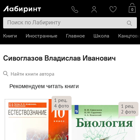
0
Книги
Иностранные
Главное
Школа
Канцтов
Сивоглазов Владислав Иванович
Найти книги автора
Рекомендуем читать книги
1
рец.
4
фото
1
рец.
2
фото