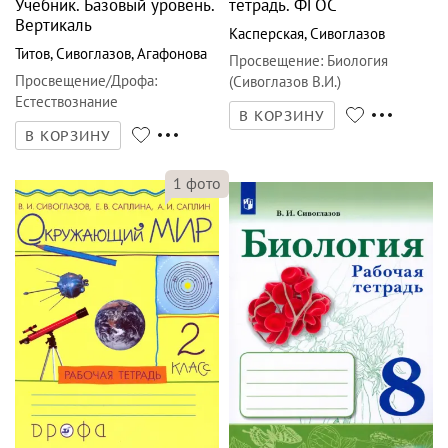
Учебник. Базовый уровень.
тетрадь. ФГОС
Вертикаль
Касперская
,
Сивоглазов
Титов
,
Сивоглазов
,
Агафонова
Просвещение
:
Биология
Просвещение/Дрофа
:
(Сивоглазов В.И.)
Естествознание
В КОРЗИНУ
В КОРЗИНУ
1
фото