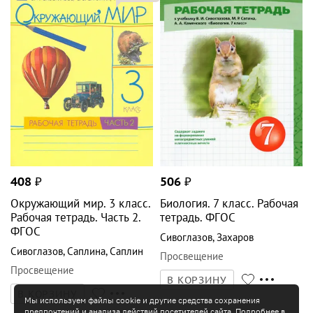
408
₽
506
₽
Окружающий мир. 3 класс.
Биология. 7 класс. Рабочая
Рабочая тетрадь. Часть 2.
тетрадь. ФГОС
ФГОС
Сивоглазов
,
Захаров
Сивоглазов
,
Саплина
,
Саплин
Просвещение
Просвещение
В КОРЗИНУ
В КОРЗИНУ
Мы используем файлы cookie и другие средства сохранения
предпочтений и анализа действий посетителей сайта. Подробнее в