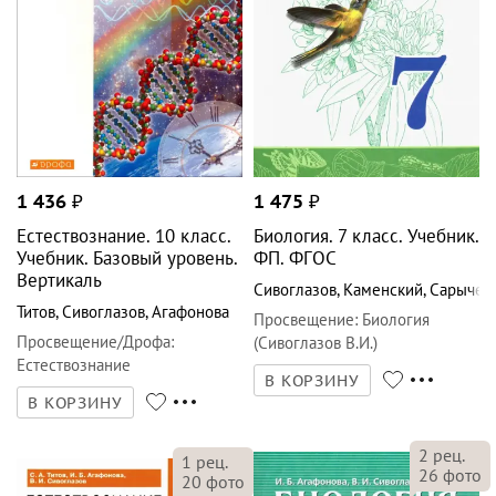
1 436
₽
1 475
₽
Естествознание. 10 класс.
Биология. 7 класс. Учебник.
Учебник. Базовый уровень.
ФП. ФГОС
Вертикаль
Сивоглазов
,
Каменский
,
Сарычев
Титов
,
Сивоглазов
,
Агафонова
Просвещение
:
Биология
Просвещение/Дрофа
:
(Сивоглазов В.И.)
Естествознание
В КОРЗИНУ
В КОРЗИНУ
2
рец.
1
рец.
26
фото
20
фото