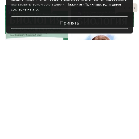
пользовательском соглашении
. Нажмите «Принять», если даете
1
фото
15
фото
согласие на это.
Принять
576
₽
1 652
₽
Биология. 8 класс. Рабочая
Биология. 8 класс. Учебник.
тетрадь. ФГОС
ФГОС
Агафонова
,
Сивоглазов
Сивоглазов
,
Каменский
,
Сапин
Просвещение
:
Биология
Просвещение
:
Биология