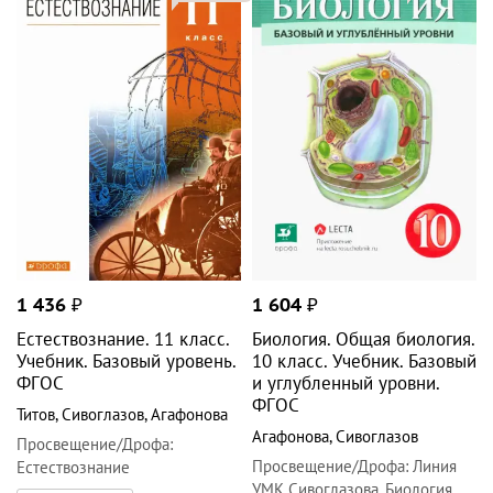
1 436
₽
1 604
₽
Естествознание. 11 класс.
Биология. Общая биология.
Учебник. Базовый уровень.
10 класс. Учебник. Базовый
ФГОС
и углубленный уровни.
ФГОС
Титов
,
Сивоглазов
,
Агафонова
Агафонова
,
Сивоглазов
Просвещение/Дрофа
:
Просвещение/Дрофа
:
Линия
Естествознание
УМК Сивоглазова. Биология