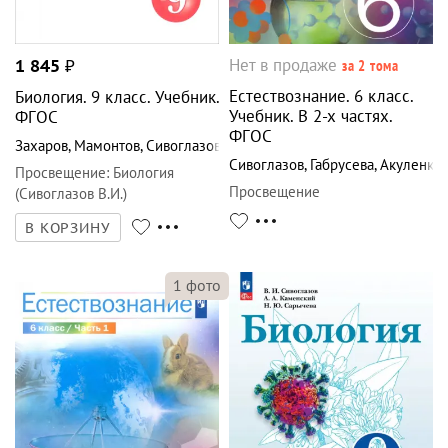
Нет в продаже
1 845
₽
за 2 тома
Естествознание. 6 класс.
Биология. 9 класс. Учебник.
Учебник. В 2-х частях.
ФГОС
ФГОС
Захаров
,
Мамонтов
,
Сивоглазов
Сивоглазов
,
Габрусева
,
Акуленко
Просвещение
:
Биология
Просвещение
(Сивоглазов В.И.)
В КОРЗИНУ
1
фото