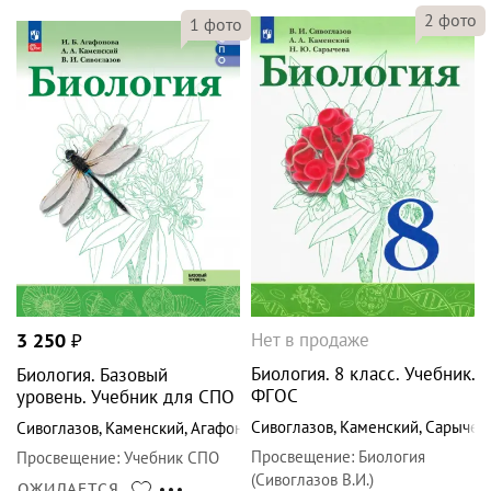
2
фото
1
фото
Нет в продаже
3 250
₽
Биология. 8 класс. Учебник.
Биология. Базовый
ФГОС
уровень. Учебник для СПО
Сивоглазов
,
Каменский
,
Сарычев
Сивоглазов
,
Каменский
,
Агафонова
Просвещение
:
Биология
Просвещение
:
Учебник СПО
(Сивоглазов В.И.)
ОЖИДАЕТСЯ