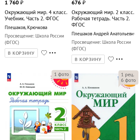
1 760
₽
676
₽
Окружающий мир. 4 класс.
Окружающий мир. 2 класс.
Учебник. Часть 2. ФГОС
Рабочая тетрадь. Часть 2.
ФГОС
Плешаков
,
Крючкова
Плешаков Андрей Анатольевич
Просвещение
:
Школа России
Просвещение
:
Школа России
(ФГОС)
(ФГОС)
В КОРЗИНУ
В КОРЗИНУ
1
фото
1
рец.
6
фото