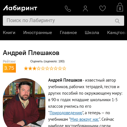
0
Книги
Иностранные
Главное
Школа
Канцтов
Андрей Плешаков
Рейтинг
Оценить (оценило: 180)
3.75
Андрей Плешаков
- известный автор
учебников, рабочих тетрадей, тестов и
других пособий по окружающему миру:
в 90-х годах младшие школьники 1-5
классов учились по его
"
Природоведению
", а теперь — по
учебникам "
Мир вокруг нас
". Сейчас
наиболе востребованными среди