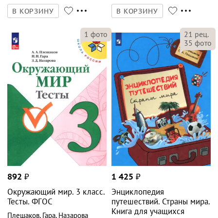
В КОРЗИНУ
В КОРЗИНУ
21
рец.
1
фото
35
фото
892
₽
1 425
₽
Окружающий мир. 3 класс.
Энциклопедия
Тесты. ФГОС
путешествий. Страны мира.
Книга для учащихся
Плешаков
,
Гара
,
Назарова