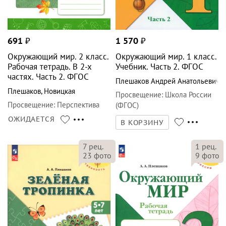
691
₽
1 570
₽
Окружающий мир. 2 класс.
Окружающий мир. 1 класс.
Рабочая тетрадь. В 2-х
Учебник. Часть 2. ФГОС
частях. Часть 2. ФГОС
Плешаков Андрей Анатольевич
Плешаков
,
Новицкая
Просвещение
:
Школа России
Просвещение
:
Перспектива
(ФГОС)
ОЖИДАЕТСЯ
В КОРЗИНУ
7
рец.
1
рец.
23
фото
9
фото