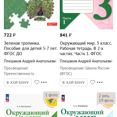
722
₽
841
₽
Зеленая тропинка.
Окружающий мир. 3 класс.
Пособие для детей 5-7 лет.
Рабочая тетрадь. В 2-х
ФГОС ДО
частях. Часть 1. ФГОС
Плешаков Андрей Анатольевич
Плешаков Андрей Анатольевич
Просвещение
:
Просвещение
:
Школа России
Преемственность
(ФГОС)
В КОРЗИНУ
В КОРЗИНУ
1
фото
2
рец.
19
фото