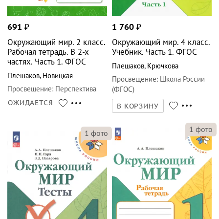
691
₽
1 760
₽
Окружающий мир. 2 класс.
Окружающий мир. 4 класс.
Рабочая тетрадь. В 2-х
Учебник. Часть 1. ФГОС
частях. Часть 1. ФГОС
Плешаков
,
Крючкова
Плешаков
,
Новицкая
Просвещение
:
Школа России
Просвещение
:
Перспектива
(ФГОС)
ОЖИДАЕТСЯ
В КОРЗИНУ
1
фото
1
фото