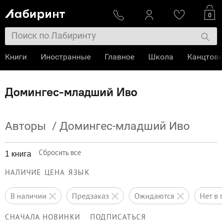
0
Книги
Иностранные
Главное
Школа
Канцтов
Домингес-младший Иво
Авторы
/
Домингес-младший Иво
Сбросить все
1 книга
НАЛИЧИЕ
ЦЕНА
ЯЗЫК
в наличии
предзаказ
ожидаются
нет 
СНАЧАЛА НОВИНКИ
ПОДПИСАТЬСЯ