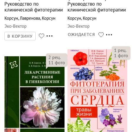
Руководство по
Руководство по
клинической фитотерапии
клинической фитотерапии
Корсун
,
Лавренова
,
Корсун
Корсун
,
Корсун
Эко-Вектор
Эко-Вектор
ОЖИДАЕТСЯ
В КОРЗИНУ
1
рец.
1
фото
2
рец.
11
фото