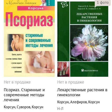
1
фото
Нет в продаже
Нет в продаже
Псориаз. Старинные и
Лекарственные растения в
современные методы
гинекологии
лечения
Корсун
,
Алефиров
,
Корсун
Корсун
,
Суворов
,
Корсун
Н-Л