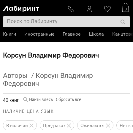
0
Книги
Иностранные
Главное
Школа
Канцтов
Корсун Владимир Федорович
Авторы
/
Корсун Владимир
Федорович
Найти здесь
Сбросить все
40 книг
НАЛИЧИЕ
ЦЕНА
ЯЗЫК
в наличии
предзаказ
ожидаются
нет 