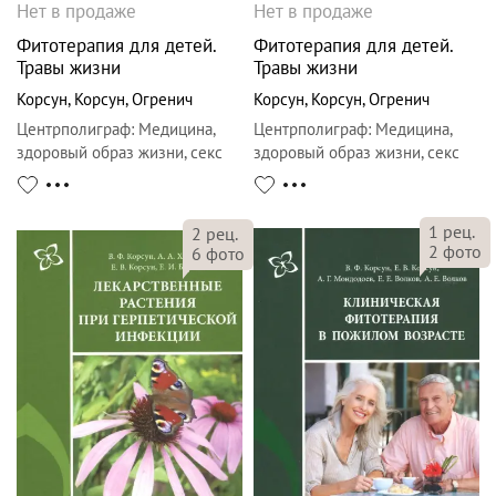
Нет в продаже
Нет в продаже
Фитотерапия для детей.
Фитотерапия для детей.
Травы жизни
Травы жизни
Корсун
,
Корсун
,
Огренич
Корсун
,
Корсун
,
Огренич
Центрполиграф
:
Медицина,
Центрполиграф
:
Медицина,
здоровый образ жизни, секс
здоровый образ жизни, секс
1
рец.
2
рец.
2
фото
6
фото