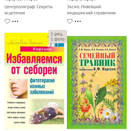
Центрполиграф
:
Секреты
Эксмо
:
Новейший
исцеления
медицинский справочник
1
рец.
1
фото