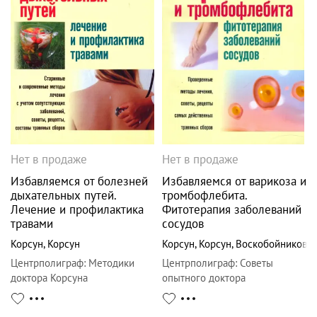
Нет в продаже
Нет в продаже
Избавляемся от болезней
Избавляемся от варикоза и
дыхательных путей.
тромбофлебита.
Лечение и профилактика
Фитотерапия заболеваний
травами
сосудов
Корсун
,
Корсун
Корсун
,
Корсун
,
Воскобойникова
Центрполиграф
:
Методики
Центрполиграф
:
Советы
доктора Корсуна
опытного доктора