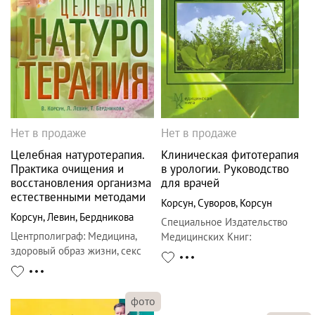
Нет в продаже
Нет в продаже
Целебная натуротерапия.
Клиническая фитотерапия
Практика очищения и
в урологии. Руководство
восстановления организма
для врачей
естественными методами
Корсун
,
Суворов
,
Корсун
Корсун
,
Левин
,
Бердникова
Специальное Издательство
Центрполиграф
:
Медицина,
Медицинских Книг
:
здоровый образ жизни, секс
Руководство для врачей
фото