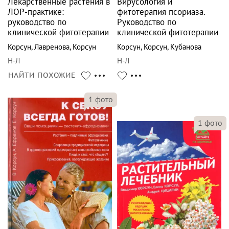
Лекарственные растения в
Вирусология и
ЛОР-практике:
фитотерапия псориаза.
руководство по
Руководство по
клинической фитотерапии
клинической фитотерапии
Корсун
,
Лавренова
,
Корсун
Корсун
,
Корсун
,
Кубанова
Н-Л
Н-Л
НАЙТИ ПОХОЖИЕ
1
фото
1
фото