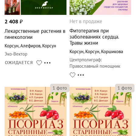
Нет в продаже
2 408
₽
Фитотерапия при
Лекарственные растения в
заболеваниях сердца.
гинекологии
Травы жизни
Корсун
,
Алефиров
,
Корсун
Корсун
,
Корсун
,
Коршикова
Эко-Вектор
Центрполиграф
:
ОЖИДАЕТСЯ
Православный помощник
1
фото
1
фото