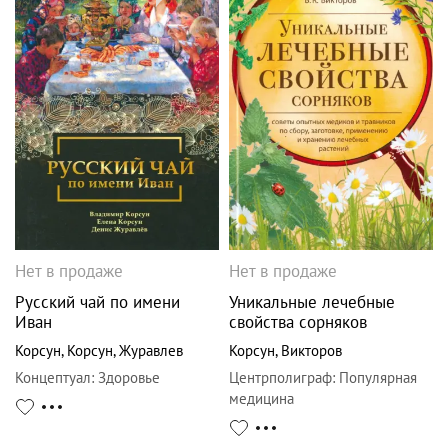
Нет в продаже
Нет в продаже
Русский чай по имени
Уникальные лечебные
Иван
свойства сорняков
Корсун
,
Корсун
,
Журавлев
Корсун
,
Викторов
Концептуал
:
Здоровье
Центрполиграф
:
Популярная
медицина