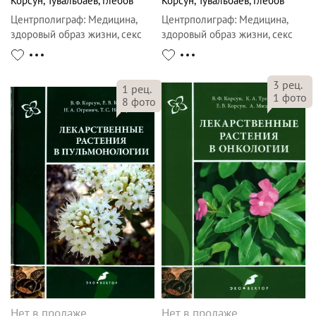
Корсун
,
Тувальбаев
,
Глебов
Корсун
,
Тувальбаев
,
Глебов
Центрполиграф
:
Медицина,
Центрполиграф
:
Медицина,
здоровый образ жизни, секс
здоровый образ жизни, секс
3
рец.
1
рец.
1
фото
8
фото
Нет в продаже
Нет в продаже