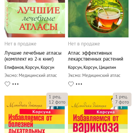
Нет в продаже
Нет в продаже
Лучшие лечебные атласы
Атлас эффективных
(комплект из 2-х книг)
лекарственных растений
Епифанов
,
Корсун
,
Корсун
Корсун
,
Корсун
,
Цицилин
Эксмо
:
Медицинский атлас
Эксмо
:
Медицинский атлас
1
рец.
1
рец.
12
фото
7
фото