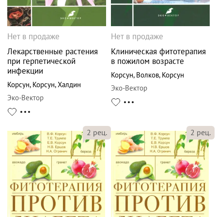
Нет в продаже
Нет в продаже
Лекарственные растения
Клиническая фитотерапия
при герпетической
в пожилом возрасте
инфекции
Корсун
,
Волков
,
Корсун
Корсун
,
Корсун
,
Халдин
Эко-Вектор
Эко-Вектор
2
рец.
2
рец.