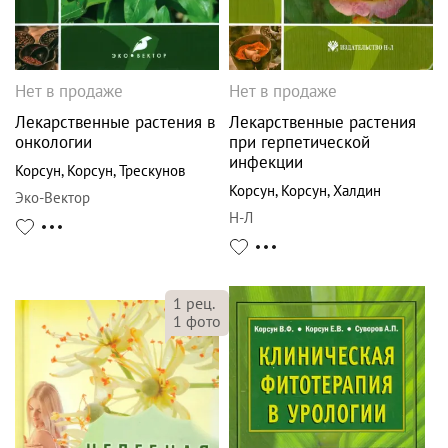
Нет в продаже
Нет в продаже
Лекарственные растения в
Лекарственные растения
онкологии
при герпетической
инфекции
Корсун
,
Корсун
,
Трескунов
Корсун
,
Корсун
,
Халдин
Эко-Вектор
Н-Л
1
рец.
1
фото