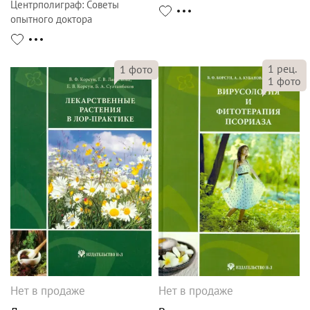
Центрполиграф
:
Советы
опытного доктора
1
рец.
1
фото
1
фото
Нет в продаже
Нет в продаже