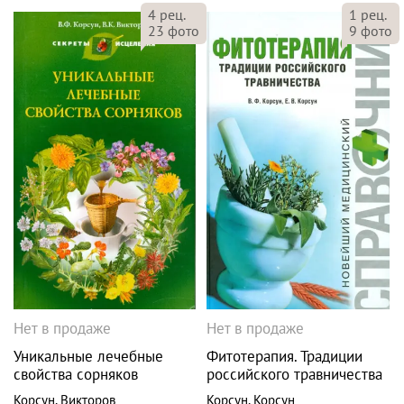
4
рец.
1
рец.
23
фото
9
фото
Нет в продаже
Нет в продаже
Уникальные лечебные
Фитотерапия. Традиции
свойства сорняков
российского травничества
Корсун
,
Викторов
Корсун
,
Корсун