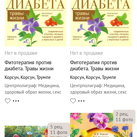
Нет в продаже
Нет в продаже
Фитотерапия против
Фитотерапия против
диабета. Травы жизни
диабета. Травы жизни
Корсун
,
Корсун
,
Трумпе
Корсун
,
Корсун
,
Трумпе
Центрполиграф
:
Медицина,
Центрполиграф
:
Медицина,
здоровый образ жизни, секс
здоровый образ жизни, секс
2
рец.
11
фото
5
рец.
11
фото