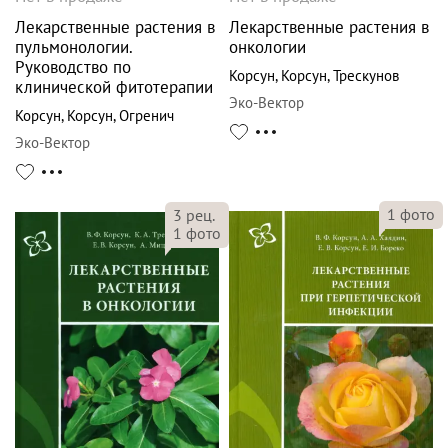
Лекарственные растения в
Лекарственные растения в
пульмонологии.
онкологии
Руководство по
Корсун
,
Корсун
,
Трескунов
клинической фитотерапии
Эко-Вектор
Корсун
,
Корсун
,
Огренич
Эко-Вектор
1
фото
3
рец.
1
фото