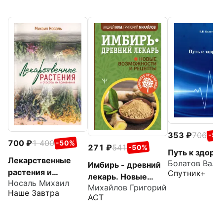
353
706
-5
700
1 400
-50%
271
541
-50%
Путь к здор
Лекарственные
Имбирь - древний
растения и
Спутник+
лекарь. Новые
Носаль Михаил
способы их
Михайлов Григорий
возможности и
Наше Завтра
применения в
АСТ
рецепты
народе