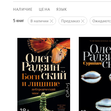
НАЛИЧИЕ
ЦЕНА
ЯЗЫК
в наличии
предзаказ
ожидают
5 книг