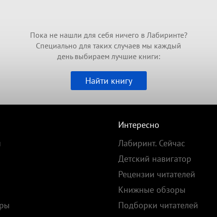
Пока не нашли для себя ничего в Лабиринте?
Специально для таких случаев мы каждый
день выбираем лучшие книги:
Найти книгу
Интересно
и
Лабиринт. Сейчас
Детский навигатор
Рецензии читателей
Книжные обзоры
ары
Подборки читателей