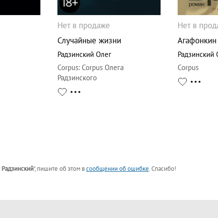
Нет в продаже
Нет в про
Случайные жизни
Агафонкин
Радзинский Олег
Радзинский 
Corpus
:
Corpus Олега
Corpus
Радзинского
 Радзинский
"
, пишите об этом в
сообщении об ошибке
. Спасибо!