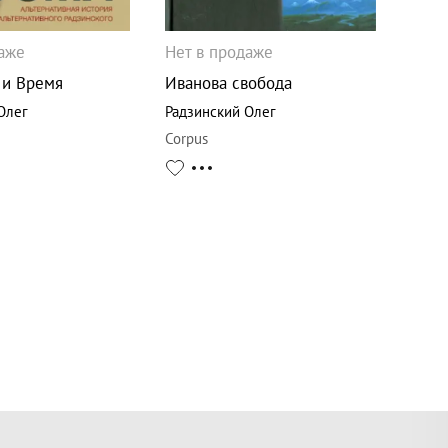
даже
Нет в продаже
 и Время
Иванова свобода
Олег
Радзинский Олег
Corpus