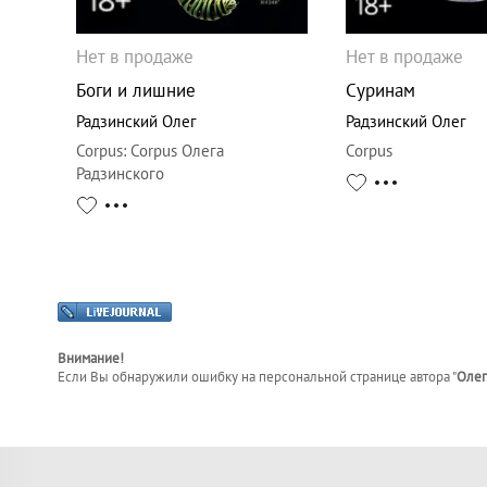
Нет в продаже
Нет в продаже
Боги и лишние
Суринам
Радзинский Олег
Радзинский Олег
Corpus
:
Corpus Олега
Corpus
Радзинского
Внимание!
Если Вы обнаружили ошибку на персональной странице
автора "
Олег