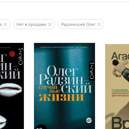
ся
нет в продаже
Радзинский Олег