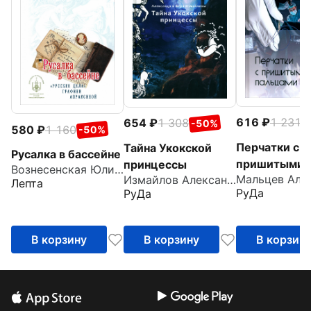
616
1 231
654
1 308
-
-50%
580
1 160
-50%
Перчатки с
Тайна Укокской
Русалка в бассейне
пришитыми
принцессы
Вознесенская Юлия Николаевна
Измайлов Александр
пальцами
Лепта
РуДа
РуДа
В корзину
В корзину
В корзин