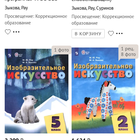
Зыкова
,
Рау
Зыкова
,
Рау
,
Суринов
Просвещение
:
Коррекционное
Просвещение
:
Коррекционное
образование
образование
В КОРЗИНУ
1
рец.
1
фото
8
фото