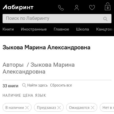
0
Книги
Иностранные
Главное
Школа
Канцтов
Зыкова Марина Александровна
Авторы
/
Зыкова Марина
Александровна
Найти здесь
Сбросить все
33 книги
НАЛИЧИЕ
ЦЕНА
ЯЗЫК
в наличии
предзаказ
ожидаются
нет 