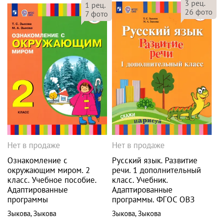
3
рец.
1
рец.
26
фото
7
фото
Нет в продаже
Нет в продаже
Ознакомление с
Русский язык. Развитие
окружающим миром. 2
речи. 1 дополнительный
класс. Учебное пособие.
класс. Учебник.
Адаптированные
Адаптированные
программы
программы. ФГОС ОВЗ
Зыкова
,
Зыкова
Зыкова
,
Зыкова