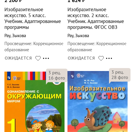
2 200
₽
1 624
₽
Изобразительное
Изобразительное
искусство. 5 класс.
искусство. 2 класс.
Учебник. Адаптированные
Учебник. Адаптированные
программы
программы. ФГОС ОВЗ
Рау
,
Зыкова
Рау
,
Зыкова
Просвещение
:
Коррекционное
Просвещение
:
Коррекционное
образование
образование
ОЖИДАЕТСЯ
ОЖИДАЕТСЯ
3
рец.
3
рец.
28
фото
16
фото