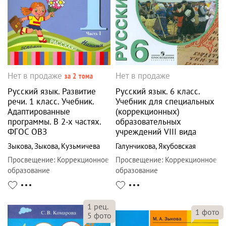
Нет в продаже
Нет в продаже
за 2 тома
Русский язык. Развитие
Русский язык. 6 класс.
речи. 1 класс. Учебник.
Учебник для специальных
Адаптированные
(коррекционных)
программы. В 2-х частях.
образовательных
ФГОС ОВЗ
учреждений VIII вида
Зыкова
,
Зыкова
,
Кузьмичева
Галунчикова
,
Якубовская
Просвещение
:
Коррекционное
Просвещение
:
Коррекционное
образование
образование
1
рец.
1
фото
5
фото