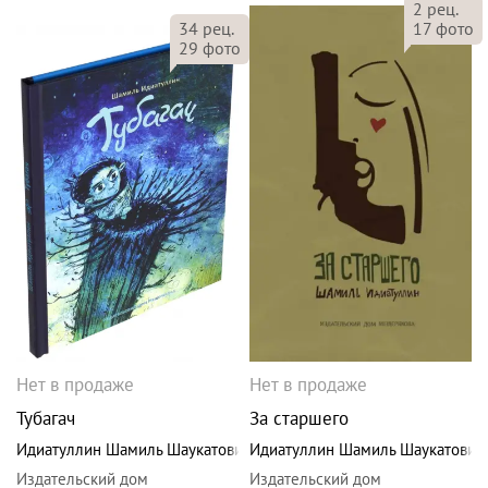
2
рец.
34
рец.
17
фото
29
фото
Нет в продаже
Нет в продаже
Тубагач
За старшего
Идиатуллин Шамиль Шаукатович
Идиатуллин Шамиль Шаукатович
Издательский дом
Издательский дом