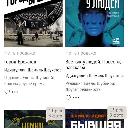
Нет в продаже
Нет в продаже
Город Брежнев
Всё как у людей. Повести,
рассказы
Идиатуллин Шамиль Шаукатович
Идиатуллин Шамиль Шаукатович
Редакция Елены Шубиной
:
Редакция Елены Шубиной
:
Совсем другое время
Другая реальность
15
рец.
11
рец.
9
фото
6
фото