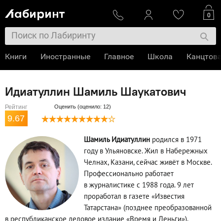
0
Книги
Иностранные
Главное
Школа
Канцтов
Идиатуллин Шамиль Шаукатович
Рейтинг
Оценить (оценило: 12)
9.67
Шамиль Идиатуллин
родился в 1971
году в Ульяновске. Жил в Набережных
Челнах, Казани, сейчас живёт в Москве.
Профессионально работает
в журналистике с 1988 года. 9 лет
проработал в газете «Известия
Татарстана» (позднее преобразованной
в республиканское деловое издание «Время и Деньги»),