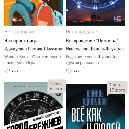
Нет в продаже
Нет в продаже
Это просто игра
Возвращение "Пионера"
Идиатуллин Шамиль Шаукатович
Идиатуллин Шамиль Шаукатович
Wonder Books
:
Фэнтези нового
Редакция Елены Шубиной
:
поколения. Игра
Другая реальность
7
рец.
7
рец.
6
фото
17
фото