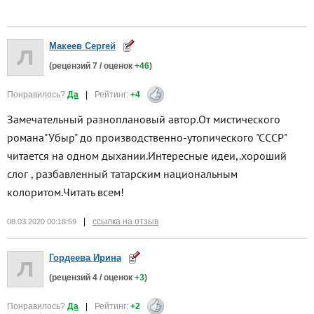
Макеев Сергей
(рецензий
7
/ оценок
+46
)
Понравилось?
Да
|
Рейтинг:
+4
Замечательный разноплановый автор.От мистического
романа"Убыр" до производственно-утопического "СССР"
читается на одном дыхании.Интересные идеи,.хороший
слог , разбавленный татарским национальным
колоритом.Читать всем!
|
ссылка на отзыв
08.03.2020 00:18:59
Гордеева Ирина
(рецензий
4
/ оценок
+3
)
Понравилось?
Да
|
Рейтинг:
+2