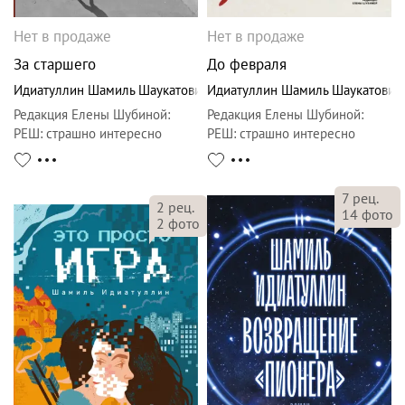
Нет в продаже
Нет в продаже
За старшего
До февраля
Идиатуллин Шамиль Шаукатович
Идиатуллин Шамиль Шаукатович
Редакция Елены Шубиной
:
Редакция Елены Шубиной
:
РЕШ: страшно интересно
РЕШ: страшно интересно
7
рец.
2
рец.
14
фото
2
фото