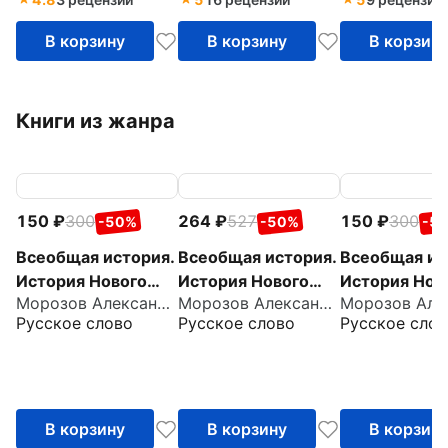
В корзину
В корзину
В корзин
Книги из жанра
150
300
264
527
150
300
-50%
-50%
-5
Всеобщая история.
Всеобщая история.
Всеобщая ис
История Нового
История Нового
История Нов
Морозов Александр Яковлевич
Морозов Александр Юрьевич
времени. XIХ-ХХ
времени. XIX- XX
времени. XVII
Русское слово
Русское слово
Русское слов
века. 9 класс.
век. 9 класс. Атлас
8 класс. Кон
Контурные карты
карты
В корзину
В корзину
В корзин