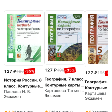
127
196
-35%
127
196
-35%
127
196
-3
География. 7 класс.
История России. 8
География. 5
Контурные карты к
класс. Контурные
Контурные к
Карташева Татьяна Андреевна
учебнику
Павлова Н. В.
карты к учебнику
учебнику Н.А
Экзамен
Экзамен
Коринской,
под ред. А. В.
Экзамен
Максимова, Т
Душиной, Щенева.
Торкунова. ФГОС
Герасимовой 
ФГОС
ФГОС
4.8
3 рецензии
5
16 рецензий
5
9 рецензий