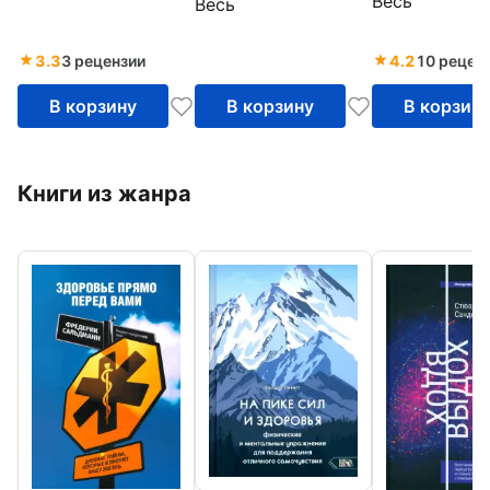
Весь
Весь
аппарата
3.3
3 рецензии
4.2
10 рецен
В корзину
В корзину
В корзин
Книги из жанра