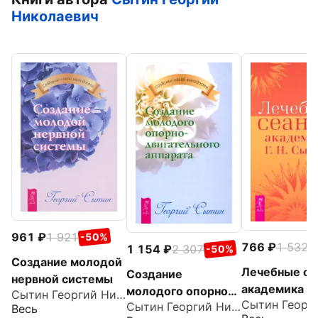
Николаевич
961
1 921
-50%
766
1 532
-
1 154
2 307
-50%
Создание молодой
Лечебные се
Создание
нервной системы
академика Г.
молодого опорно-
Сытин Георгий Николаевич
Сытина
Сытин Георгий Николаевич
двигательного
Весь