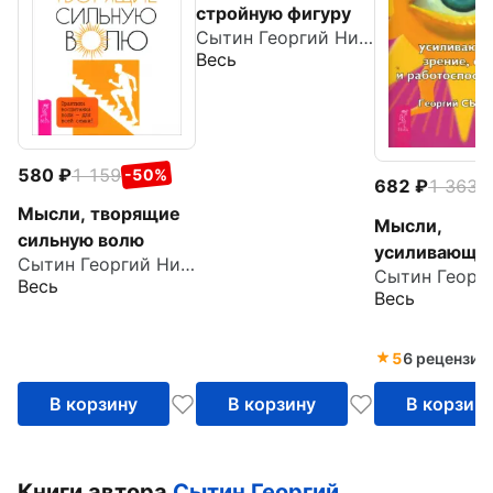
стройную фигуру
Сытин Георгий Николаевич
Весь
580
1 159
-50%
682
1 363
-
Мысли, творящие
Мысли,
сильную волю
усиливающи
Сытин Георгий Николаевич
зрение, слух
Весь
Весь
работоспосо
5
6 рецензий
В корзину
В корзину
В корзин
Книги автора
Сытин Георгий