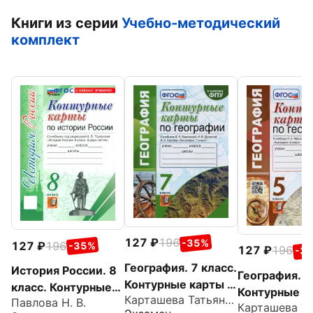
Книги из серии
Учебно-методический
комплект
127
196
-35%
127
196
-35%
127
196
-3
География. 7 класс.
История России. 8
География. 5
Контурные карты к
класс. Контурные
Контурные к
Карташева Татьяна Андреевна
учебнику
Павлова Н. В.
карты к учебнику
учебнику Н.А