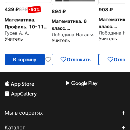
439
878
908
-50%
894
Математика.
Математика.
Математика. 6
класс.
Профиль. 10-11
класс.
Гусев А. А.
Технологиче
классы. Задания по
Лободина Наталья Викторовна
Технологические
Учитель
Учитель
карты уроков
Учитель
функциональной
карты уроков по
учебнику Н.
грамотности.
учебнику Н.
Виленкина и 
Подготовка к ЕГЭ
Виленкина и др. 2
В корзину
Отложить
Отлож
полугодие
полугодие
Мы в соцсетях
Каталог